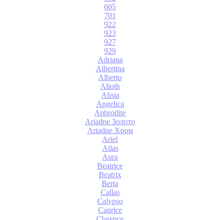
605
701
922
923
927
929
Adriana
Albertina
Alberto
Alioth
Alisia
Angelica
Aphrodite
Ariadne Золото
Ariadne Хром
Ariel
Atlas
Aura
Beatrice
Beatrix
Berta
Callas
Calypso
Caprice
Clarence