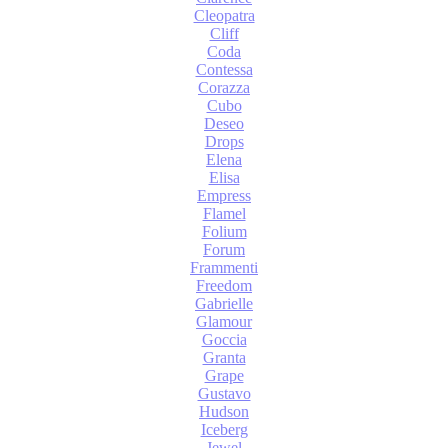
Cleopatra
Cliff
Coda
Contessa
Corazza
Cubo
Deseo
Drops
Elena
Elisa
Empress
Flamel
Folium
Forum
Frammenti
Freedom
Gabrielle
Glamour
Goccia
Granta
Grape
Gustavo
Hudson
Iceberg
Jewel