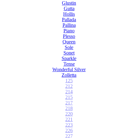
Glustin
Gutta
Hollis
Pallada
Pallina
Piano
Plesso
Queen
Sole
Sonet
Sparkle
Tense
Wonderful Silver
Zolletta
125
212
214
215
217
218
220
221
223
226
227