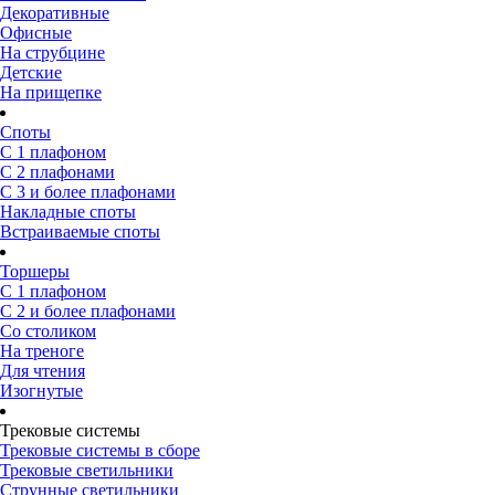
Декоративные
Офисные
На струбцине
Детские
На прищепке
Споты
С 1 плафоном
С 2 плафонами
С 3 и более плафонами
Накладные споты
Встраиваемые споты
Торшеры
С 1 плафоном
С 2 и более плафонами
Со столиком
На треноге
Для чтения
Изогнутые
Трековые системы
Трековые системы в сборе
Трековые светильники
Струнные светильники