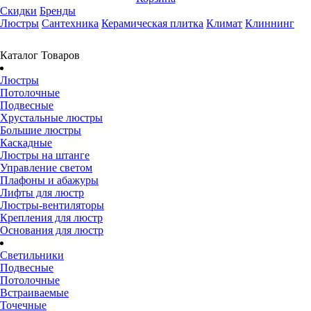
Скидки
Бренды
Люстры
Сантехника
Керамическая плитка
Климат
Клиннинг
Каталог Товаров
Люстры
Потолочные
Подвесные
Хрустальные люстры
Большие люстры
Каскадные
Люстры на штанге
Управление светом
Плафоны и абажуры
Лифты для люстр
Люстры-вентиляторы
Крепления для люстр
Основания для люстр
Светильники
Подвесные
Потолочные
Встраиваемые
Точечные