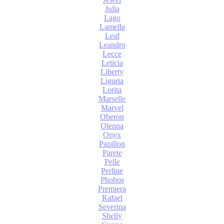
Julia
Lago
Lamella
Leaf
Leandro
Lecce
Leticia
Liberty
Liguria
Lorita
Marselle
Marvel
Oberon
Olenna
Onyx
Papillon
Parete
Pelle
Perline
Phobos
Premiera
Rafael
Severina
Shelly