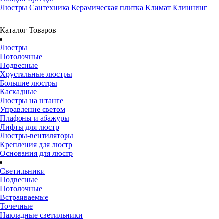
Люстры
Сантехника
Керамическая плитка
Климат
Клиннинг
Каталог Товаров
Люстры
Потолочные
Подвесные
Хрустальные люстры
Большие люстры
Каскадные
Люстры на штанге
Управление светом
Плафоны и абажуры
Лифты для люстр
Люстры-вентиляторы
Крепления для люстр
Основания для люстр
Светильники
Подвесные
Потолочные
Встраиваемые
Точечные
Накладные светильники