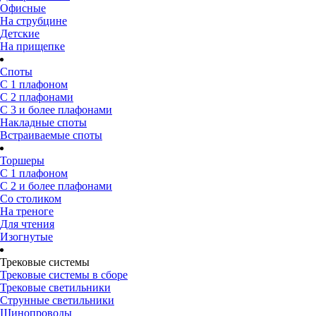
Офисные
На струбцине
Детские
На прищепке
Споты
С 1 плафоном
С 2 плафонами
С 3 и более плафонами
Накладные споты
Встраиваемые споты
Торшеры
С 1 плафоном
С 2 и более плафонами
Со столиком
На треноге
Для чтения
Изогнутые
Трековые системы
Трековые системы в сборе
Трековые светильники
Струнные светильники
Шинопроводы