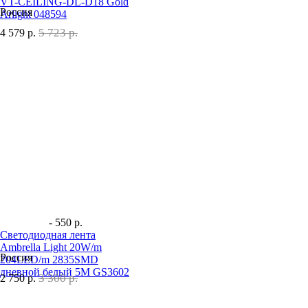
VT-CEILING-DL-D18 Gold
Россия
Arlight 048594
5 723 р.
4 579
р.
- 550 р.
Светодиодная лента
Ambrella Light 20W/m
Россия
204LED/m 2835SMD
дневной белый 5M GS3602
3 300 р.
2 750
р.