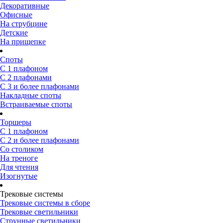
Декоративные
Офисные
На струбцине
Детские
На прищепке
Споты
С 1 плафоном
С 2 плафонами
С 3 и более плафонами
Накладные споты
Встраиваемые споты
Торшеры
С 1 плафоном
С 2 и более плафонами
Со столиком
На треноге
Для чтения
Изогнутые
Трековые системы
Трековые системы в сборе
Трековые светильники
Струнные светильники