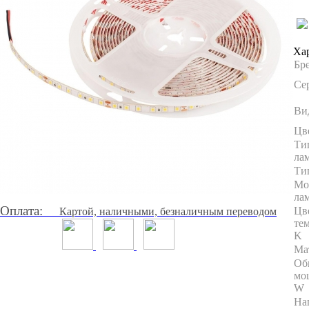
Ха
Бр
Се
Ви
Цв
Ти
ла
Ти
Мо
ла
Оплата:
Цв
Картой, наличными, безналичным переводом
те
K
Ма
Об
мо
W
На