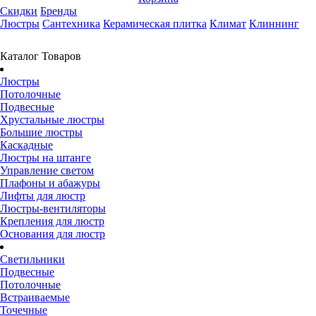
Скидки
Бренды
Люстры
Сантехника
Керамическая плитка
Климат
Клиннинг
Каталог Товаров
Люстры
Потолочные
Подвесные
Хрустальные люстры
Большие люстры
Каскадные
Люстры на штанге
Управление светом
Плафоны и абажуры
Лифты для люстр
Люстры-вентиляторы
Крепления для люстр
Основания для люстр
Светильники
Подвесные
Потолочные
Встраиваемые
Точечные