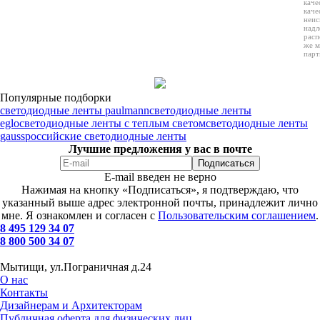
каче
каче
неис
надл
расп
же м
парт
Популярные подборки
светодиодные ленты paulmann
светодиодные ленты
eglo
светодиодные ленты с теплым светом
светодиодные ленты
gauss
российские светодиодные ленты
Лучшие предложения у вас в почте
E-mail введен не верно
Нажимая на кнопку «Подписаться», я подтверждаю, что
указанный выше адрес электронной почты, принадлежит лично
мне. Я ознакомлен и согласен с
Пользовательским соглашением
.
8 495 129 34 07
8 800 500 34 07
Мытищи, ул.Пограничная д.24
О нас
Контакты
Дизайнерам и Архитекторам
Публичная оферта для физических лиц