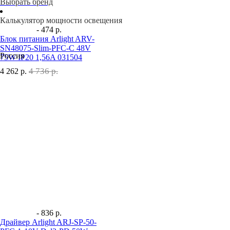
Выбрать бренд
Калькулятор мощности освещения
- 474 р.
Блок питания Arlight ARV-
SN48075-Slim-PFC-C 48V
Россия
75W IP20 1,56A 031504
4 736 р.
4 262
р.
- 836 р.
Драйвер Arlight ARJ-SP-50-