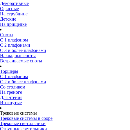
Декоративные
Офисные
На струбцине
Детские
На прищепке
Споты
С 1 плафоном
С 2 плафонами
С 3 и более плафонами
Накладные споты
Встраиваемые споты
Торшеры
С 1 плафоном
С 2 и более плафонами
Со столиком
На треноге
Для чтения
Изогнутые
Трековые системы
Трековые системы в сборе
Трековые светильники
Струнные светильники