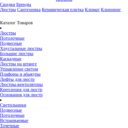
Скидки
Бренды
Люстры
Сантехника
Керамическая плитка
Климат
Клиннинг
Каталог Товаров
Люстры
Потолочные
Подвесные
Хрустальные люстры
Большие люстры
Каскадные
Люстры на штанге
Управление светом
Плафоны и абажуры
Лифты для люстр
Люстры-вентиляторы
Крепления для люстр
Основания для люстр
Светильники
Подвесные
Потолочные
Встраиваемые
Точечные