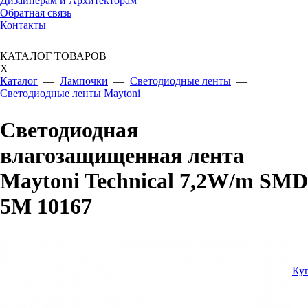
Дизайнерам и Архитекторам
Обратная связь
Контакты
КАТАЛОГ ТОВАРОВ
X
Каталог
—
Лампочки
—
Светодиодные ленты
—
Светодиодные ленты Maytoni
Светодиодная
влагозащищенная лента
Maytoni Technical 7,2W/m SMD
5M 10167
Ку