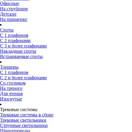
Офисные
На струбцине
Детские
На прищепке
Споты
С 1 плафоном
С 2 плафонами
С 3 и более плафонами
Накладные споты
Встраиваемые споты
Торшеры
С 1 плафоном
С 2 и более плафонами
Со столиком
На треноге
Для чтения
Изогнутые
Трековые системы
Трековые системы в сборе
Трековые светильники
Струнные светильники
Шинопроводы