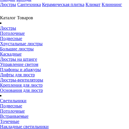
Люстры
Сантехника
Керамическая плитка
Климат
Клиннинг
Каталог Товаров
Люстры
Потолочные
Подвесные
Хрустальные люстры
Большие люстры
Каскадные
Люстры на штанге
Управление светом
Плафоны и абажуры
Лифты для люстр
Люстры-вентиляторы
Крепления для люстр
Основания для люстр
Светильники
Подвесные
Потолочные
Встраиваемые
Точечные
Накладные светильники