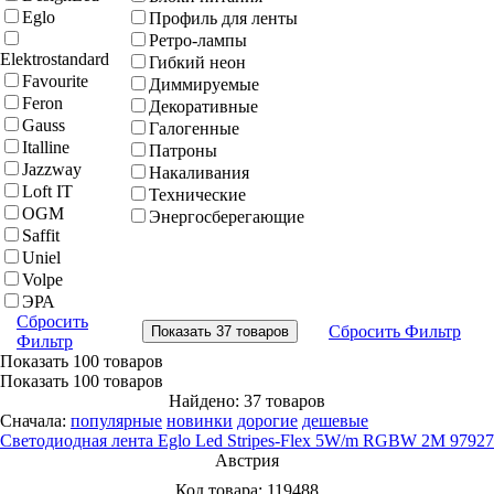
Eglo
Профиль для ленты
Ретро-лампы
Elektrostandard
Гибкий неон
Favourite
Диммируемые
Feron
Декоративные
Gauss
Галогенные
Italline
Патроны
Jazzway
Накаливания
Loft IT
Технические
OGM
Энергосберегающие
Saffit
Uniel
Volpe
ЭРА
Сбросить
Сбросить Фильтр
Фильтр
Показать
100 товаров
Показать
100 товаров
Найдено: 37 товаров
Сначала:
популярные
новинки
дорогие
дешевые
Светодиодная лента Eglo Led Stripes-Flex 5W/m RGBW 2M 97927
Австрия
Код товара:
119488