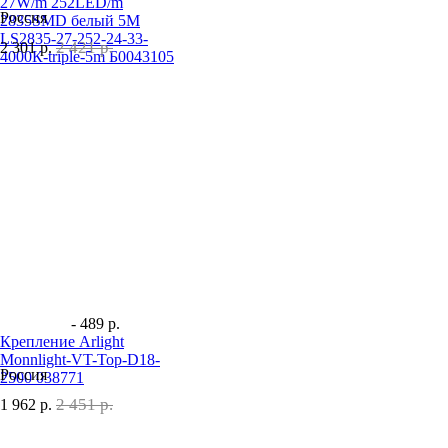
27W/m 252LED/m
Россия
2835SMD белый 5M
LS2835-27-252-24-33-
2 421 р.
2 301
р.
4000К-triple-5m Б0043105
- 489 р.
Крепление Arlight
Monnlight-VT-Top-D18-
Россия
2500 038771
2 451 р.
1 962
р.