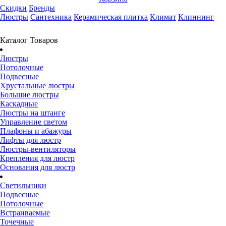
Скидки
Бренды
Люстры
Сантехника
Керамическая плитка
Климат
Клиннинг
Каталог Товаров
Люстры
Потолочные
Подвесные
Хрустальные люстры
Большие люстры
Каскадные
Люстры на штанге
Управление светом
Плафоны и абажуры
Лифты для люстр
Люстры-вентиляторы
Крепления для люстр
Основания для люстр
Светильники
Подвесные
Потолочные
Встраиваемые
Точечные