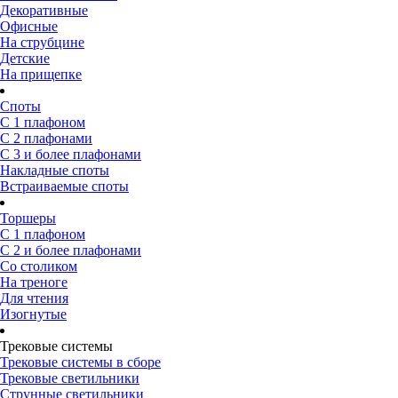
Декоративные
Офисные
На струбцине
Детские
На прищепке
Споты
С 1 плафоном
С 2 плафонами
С 3 и более плафонами
Накладные споты
Встраиваемые споты
Торшеры
С 1 плафоном
С 2 и более плафонами
Со столиком
На треноге
Для чтения
Изогнутые
Трековые системы
Трековые системы в сборе
Трековые светильники
Струнные светильники