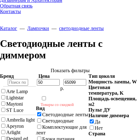
Дизайнерам и Архитекторам
Обратная связь
Контакты
Каталог
—
Лампочки
—
светодиодные ленты
Светодиодные ленты с
диммером
Показать фильтры
Бренд
Цена
Тип цоколя
Мощность лампы, W
Цветовая
р.
Arte Lamp
температура, K
Lightstar
Площадь освещения,
Maytoni
м2
Товары со скидкой
Вид
Пульт ДУ
ST Luce
Светодиодные ленты
Наличие диммера
Ambrella light
Светодиодные
Да
Apeyron
Комплектующие для
Нет
Arlight
лент
Страна
DesignLed
Блоки питания