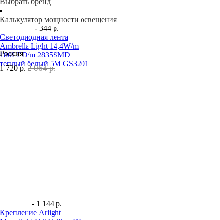
Выбрать бренд
Калькулятор мощности освещения
- 344 р.
Светодиодная лента
Ambrella Light 14,4W/m
Россия
180LED/m 2835SMD
теплый белый 5M GS3201
2 064 р.
1 720
р.
- 1 144 р.
Крепление Arlight