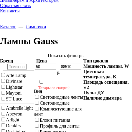
Дизайнерам и Архитекторам
Обратная связь
Контакты
Каталог
—
Лампочки
Лампы Gauss
Показать фильтры
Бренд
Цена
Тип цоколя
Мощность лампы, W
Цветовая
р.
Arte Lamp
температура, K
Divinare
Площадь освещения,
Lightstar
м2
Товары со скидкой
Вид
Пульт ДУ
Maytoni
Светодиодные ленты
Наличие диммера
ST Luce
Светодиодные
Ambrella light
Комплектующие для
Apeyron
лент
Arlight
Блоки питания
Denkirs
Профиль для ленты
DesignLed
Ретро-лампы