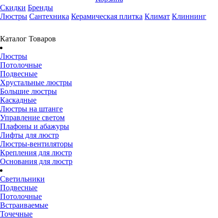
Скидки
Бренды
Люстры
Сантехника
Керамическая плитка
Климат
Клиннинг
Каталог Товаров
Люстры
Потолочные
Подвесные
Хрустальные люстры
Большие люстры
Каскадные
Люстры на штанге
Управление светом
Плафоны и абажуры
Лифты для люстр
Люстры-вентиляторы
Крепления для люстр
Основания для люстр
Светильники
Подвесные
Потолочные
Встраиваемые
Точечные