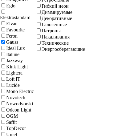
Eglo
Гибкий неон
Диммируемые
Elektrostandard
Декоративные
Elvan
Галогенные
Favourite
Патроны
Feron
Накаливания
Gauss
Технические
Ideal Lux
Энергосберегающие
Italline
Jazzway
Kink Light
Lightera
Loft IT
Lucide
Mono Electric
Novotech
Nowodvorski
Odeon Light
OGM
Saffit
TopDecor
Uniel