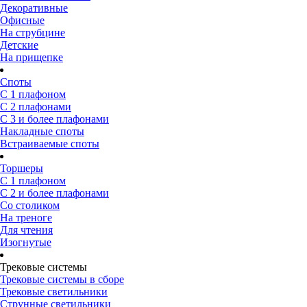
Декоративные
Офисные
На струбцине
Детские
На прищепке
Споты
С 1 плафоном
С 2 плафонами
С 3 и более плафонами
Накладные споты
Встраиваемые споты
Торшеры
С 1 плафоном
С 2 и более плафонами
Со столиком
На треноге
Для чтения
Изогнутые
Трековые системы
Трековые системы в сборе
Трековые светильники
Струнные светильники