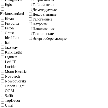
Eglo
Гибкий неон
Диммируемые
Elektrostandard
Декоративные
Elvan
Галогенные
Favourite
Патроны
Feron
Накаливания
Gauss
Технические
Ideal Lux
Энергосберегающие
Italline
Jazzway
Kink Light
Lightera
Loft IT
Lucide
Mono Electric
Novotech
Nowodvorski
Odeon Light
OGM
Saffit
TopDecor
Uniel