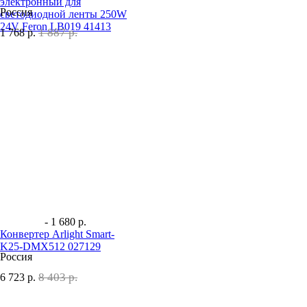
электронный для
Россия
светодиодной ленты 250W
24V Feron LB019 41413
1 887 р.
1 768
р.
- 1 680 р.
Конвертер Arlight Smart-
K25-DMX512 027129
Россия
8 403 р.
6 723
р.