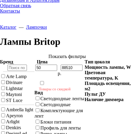
Дизайнерам и Архитекторам
Обратная связь
Контакты
Каталог
—
Лампочки
Лампы Britop
Показать фильтры
Бренд
Цена
Тип цоколя
Мощность лампы, W
Цветовая
р.
Arte Lamp
температура, K
Divinare
Площадь освещения,
Lightstar
м2
Товары со скидкой
Вид
Пульт ДУ
Maytoni
Светодиодные ленты
Наличие диммера
ST Luce
Светодиодные
Ambrella light
Комплектующие для
Apeyron
лент
Arlight
Блоки питания
Denkirs
Профиль для ленты
DesignLed
Ретро-лампы