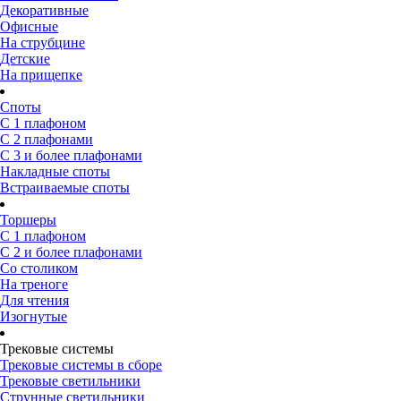
Декоративные
Офисные
На струбцине
Детские
На прищепке
Споты
С 1 плафоном
С 2 плафонами
С 3 и более плафонами
Накладные споты
Встраиваемые споты
Торшеры
С 1 плафоном
С 2 и более плафонами
Со столиком
На треноге
Для чтения
Изогнутые
Трековые системы
Трековые системы в сборе
Трековые светильники
Струнные светильники