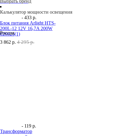
Выбрать бренд
Калькулятор мощности освещения
- 433 р.
Блок питания Arlight HTS-
200L-12 12V 16,7A 200W
Россия
020826(1)
4 295 р.
3 862
р.
- 119 р.
Трансформатор