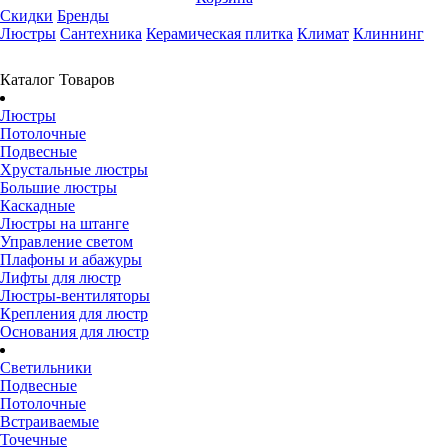
Скидки
Бренды
Люстры
Сантехника
Керамическая плитка
Климат
Клиннинг
Каталог Товаров
Люстры
Потолочные
Подвесные
Хрустальные люстры
Большие люстры
Каскадные
Люстры на штанге
Управление светом
Плафоны и абажуры
Лифты для люстр
Люстры-вентиляторы
Крепления для люстр
Основания для люстр
Светильники
Подвесные
Потолочные
Встраиваемые
Точечные