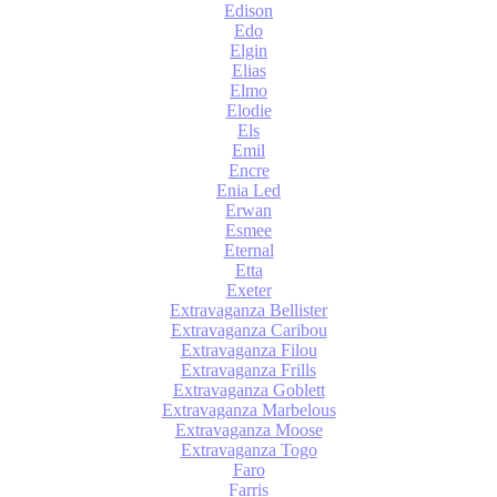
Edison
Edo
Elgin
Elias
Elmo
Elodie
Els
Emil
Encre
Enia Led
Erwan
Esmee
Eternal
Etta
Exeter
Extravaganza Bellister
Extravaganza Caribou
Extravaganza Filou
Extravaganza Frills
Extravaganza Goblett
Extravaganza Marbelous
Extravaganza Moose
Extravaganza Togo
Faro
Farris