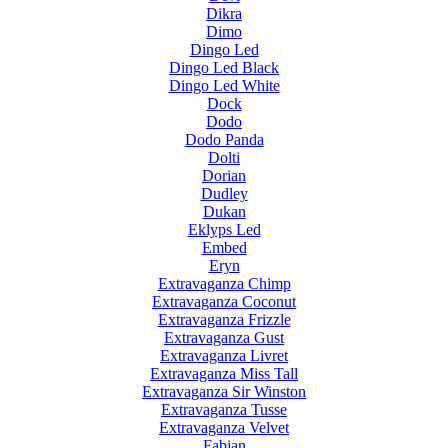
Dikra
Dimo
Dingo Led
Dingo Led Black
Dingo Led White
Dock
Dodo
Dodo Panda
Dolti
Dorian
Dudley
Dukan
Eklyps Led
Embed
Eryn
Extravaganza Chimp
Extravaganza Coconut
Extravaganza Frizzle
Extravaganza Gust
Extravaganza Livret
Extravaganza Miss Tall
Extravaganza Sir Winston
Extravaganza Tusse
Extravaganza Velvet
Fabian