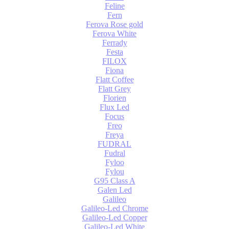
Feline
Fern
Ferova Rose gold
Ferova White
Ferrady
Festa
FILOX
Fiona
Flatt Coffee
Flatt Grey
Florien
Flux Led
Focus
Freo
Freya
FUDRAL
Fudral
Fyloo
Fylou
G95 Class A
Galen Led
Galileo
Galileo-Led Chrome
Galileo-Led Copper
Galileo-Led White