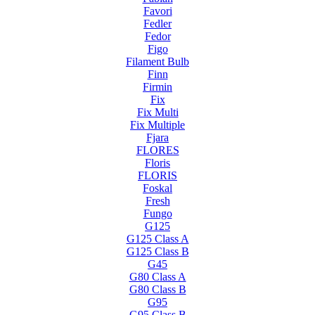
Favori
Fedler
Fedor
Figo
Filament Bulb
Finn
Firmin
Fix
Fix Multi
Fix Multiple
Fjara
FLORES
Floris
FLORIS
Foskal
Fresh
Fungo
G125
G125 Class A
G125 Class B
G45
G80 Class A
G80 Class B
G95
G95 Class B