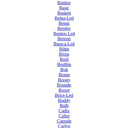
Banker
Basic
Baskett
Belpa-Led
Benni
Bentjer
Bentoo Led
Berend
Bianca-Led
Biltin
Bjorn
Bodi
Bodibis
Bok
Bonni
Boogy
Bounde
Boxer
Brice-Led
Buddy
Bulb
Cadix
Calixt
Capsule
Carlyn