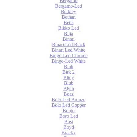
Bergamo
Bergamo-Led
Berkley
Bethan
Betta
Bikko Led
Bilja
Binari
Binari Led Black
Binari Led White
Bingo-Led Chrome
Bingo-Led White
Bink
Birk 2
Bliny
Blub
Blyth
Boaz
Bolo Led Bronze
Bolo Led Copper
Bonjo
Boro Led
Bost
Boyd
Brackx