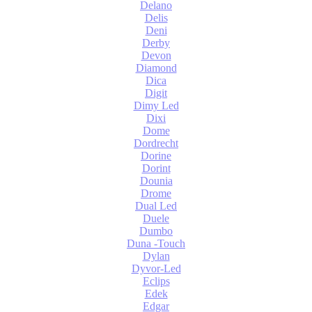
Delano
Delis
Deni
Derby
Devon
Diamond
Dica
Digit
Dimy Led
Dixi
Dome
Dordrecht
Dorine
Dorint
Dounia
Drome
Dual Led
Duele
Dumbo
Duna -Touch
Dylan
Dyvor-Led
Eclips
Edek
Edgar