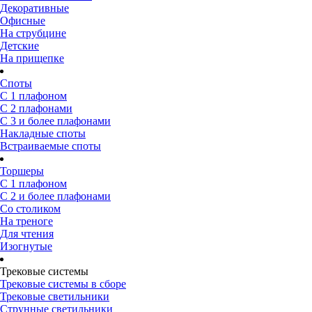
Декоративные
Офисные
На струбцине
Детские
На прищепке
Споты
С 1 плафоном
С 2 плафонами
С 3 и более плафонами
Накладные споты
Встраиваемые споты
Торшеры
С 1 плафоном
С 2 и более плафонами
Со столиком
На треноге
Для чтения
Изогнутые
Трековые системы
Трековые системы в сборе
Трековые светильники
Струнные светильники