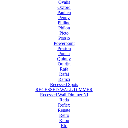
Ovalis
Oxford
Paulien
Penny
Philine
Philon
Picto
Possio
Powerpoint
Preston
Punch
Quinny
Quirijn
Rafa
Rafal
Ramzi
Recessed Spots
RECESSED WALL DIMMER
Recessed Wall Dimmer Nl
Reda
Reflex
Renate
Retro
Rilou
Rio