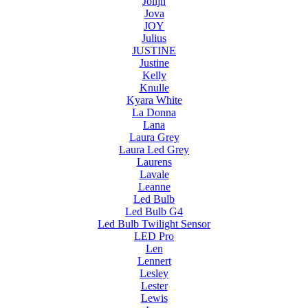
Jolijn
Jova
JOY
Julius
JUSTINE
Justine
Kelly
Knulle
Kyara White
La Donna
Lana
Laura Grey
Laura Led Grey
Laurens
Lavale
Leanne
Led Bulb
Led Bulb G4
Led Bulb Twilight Sensor
LED Pro
Len
Lennert
Lesley
Lester
Lewis