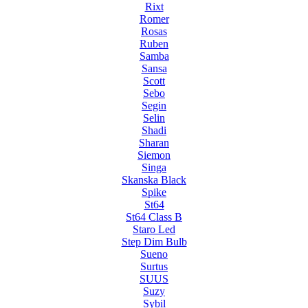
Rixt
Romer
Rosas
Ruben
Samba
Sansa
Scott
Sebo
Segin
Selin
Shadi
Sharan
Siemon
Singa
Skanska Black
Spike
St64
St64 Class B
Staro Led
Step Dim Bulb
Sueno
Surtus
SUUS
Suzy
Sybil