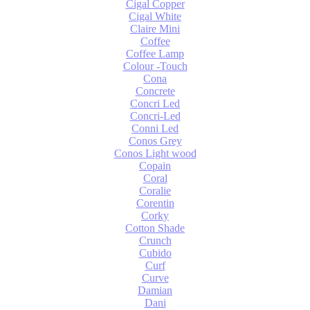
Cigal Copper
Cigal White
Claire Mini
Coffee
Coffee Lamp
Colour -Touch
Cona
Concrete
Concri Led
Concri-Led
Conni Led
Conos Grey
Conos Light wood
Copain
Coral
Coralie
Corentin
Corky
Cotton Shade
Crunch
Cubido
Curf
Curve
Damian
Dani