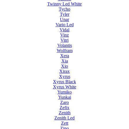
Twinny Led White
Tycho
Tyler
Unar
Vario Led
Vidal
Vinz
Vitri
Volantis
Wolfram
Xera
Xia
Xio
Xirax
Xyrus
Xyrus Black
Xyrus White
Yumiko
Yunkai
Zaro
Zefix
Zenith
Zenith Led
Zett
Zino