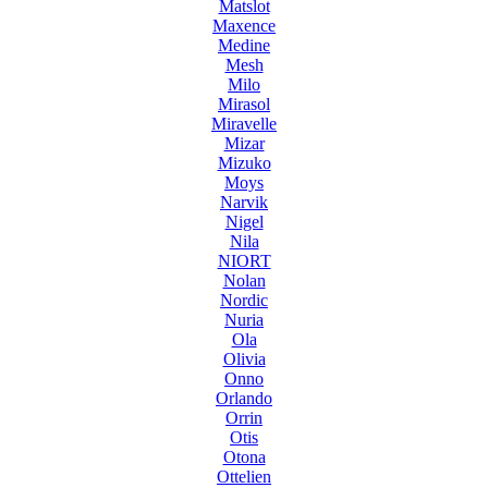
Matslot
Maxence
Medine
Mesh
Milo
Mirasol
Miravelle
Mizar
Mizuko
Moys
Narvik
Nigel
Nila
NIORT
Nolan
Nordic
Nuria
Ola
Olivia
Onno
Orlando
Orrin
Otis
Otona
Ottelien