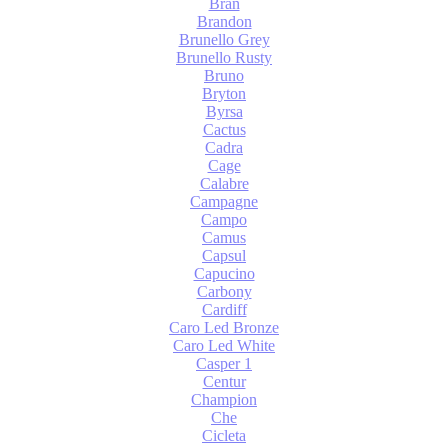
Bran
Brandon
Brunello Grey
Brunello Rusty
Bruno
Bryton
Byrsa
Cactus
Cadra
Cage
Calabre
Campagne
Campo
Camus
Capsul
Capucino
Carbony
Cardiff
Caro Led Bronze
Caro Led White
Casper 1
Centur
Champion
Che
Cicleta