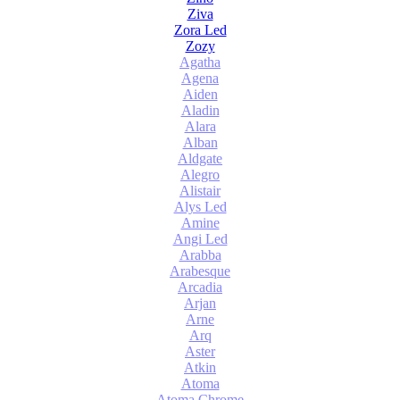
Ziva
Zora Led
Zozy
Agatha
Agena
Aiden
Aladin
Alara
Alban
Aldgate
Alegro
Alistair
Alys Led
Amine
Angi Led
Arabba
Arabesque
Arcadia
Arjan
Arne
Arq
Aster
Atkin
Atoma
Atoma Chrome