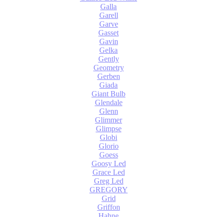
Galla
Garell
Garve
Gasset
Gavin
Gelka
Gently
Geometry
Gerben
Giada
Giant Bulb
Glendale
Glenn
Glimmer
Glimpse
Globi
Glorio
Goess
Goosy Led
Grace Led
Greg Led
GREGORY
Grid
Griffon
Hahne