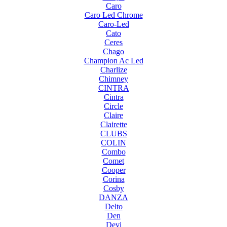
Caro
Caro Led Chrome
Caro-Led
Cato
Ceres
Chago
Champion Ac Led
Charlize
Chimney
CINTRA
Cintra
Circle
Claire
Clairette
CLUBS
COLIN
Combo
Comet
Cooper
Corina
Cosby
DANZA
Delto
Den
Devi