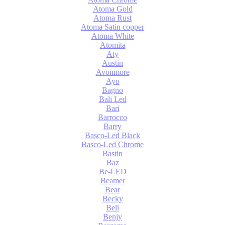
Atoma Gold
Atoma Rust
Atoma Satin copper
Atoma White
Atomita
Aty
Austin
Avonmore
Ayo
Bagno
Bali Led
Bari
Barrocco
Barry
Basco-Led Black
Basco-Led Chrome
Bastin
Baz
Be-LED
Beamer
Bear
Becky
Beli
Benjy