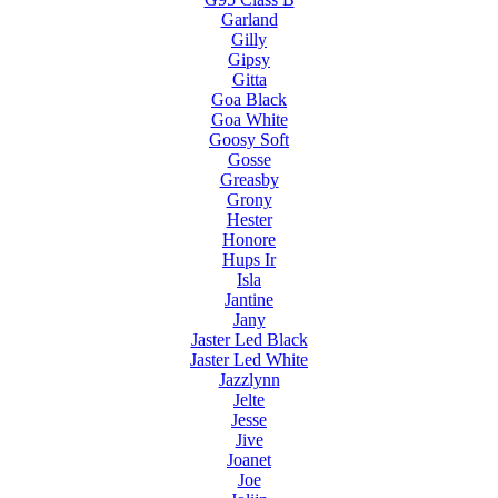
Garland
Gilly
Gipsy
Gitta
Goa Black
Goa White
Goosy Soft
Gosse
Greasby
Grony
Hester
Honore
Hups Ir
Isla
Jantine
Jany
Jaster Led Black
Jaster Led White
Jazzlynn
Jelte
Jesse
Jive
Joanet
Joe