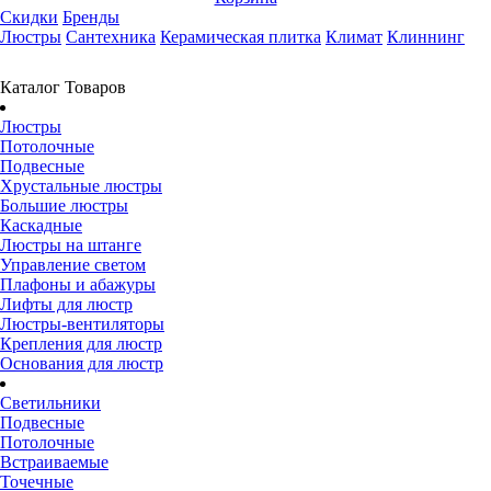
Скидки
Бренды
Люстры
Сантехника
Керамическая плитка
Климат
Клиннинг
Каталог Товаров
Люстры
Потолочные
Подвесные
Хрустальные люстры
Большие люстры
Каскадные
Люстры на штанге
Управление светом
Плафоны и абажуры
Лифты для люстр
Люстры-вентиляторы
Крепления для люстр
Основания для люстр
Светильники
Подвесные
Потолочные
Встраиваемые
Точечные