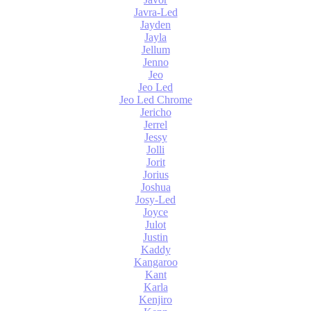
Javra-Led
Jayden
Jayla
Jellum
Jenno
Jeo
Jeo Led
Jeo Led Chrome
Jericho
Jerrel
Jessy
Jolli
Jorit
Jorius
Joshua
Josy-Led
Joyce
Julot
Justin
Kaddy
Kangaroo
Kant
Karla
Kenjiro