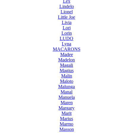
Lex
Lindelo
Lionel
Little Joe
Livia
Lori
Lorin
LUDO
Lyna
MACARONS
Madee
Madelon
Magali
Magius
Malin
Maloto
Malunga
Manal
Manuela
Maren
Margary
Marit
Marius
Marmo
Masson