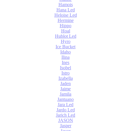
Hamois
Hana Led
Heloise Led
Hermine
Hippo
Hoal
Hublot Led
Hyro
Ice Bucket
Idaho
Ilina
Ines
Isobel
Istro
Izabella
Jaden
Jaime
Jamila
Jantuano
Jara Led
Jardo Led
Jarich Led
JASON
Jasper
Javor