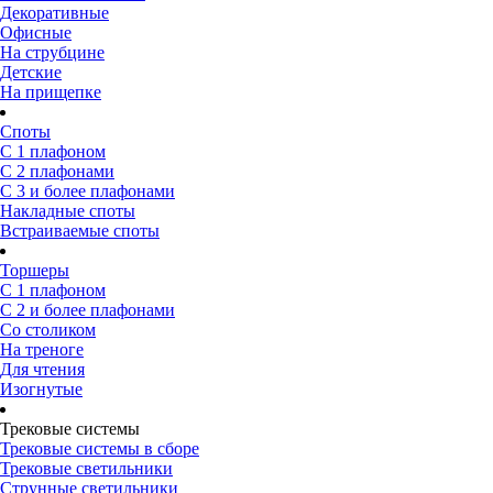
Декоративные
Офисные
На струбцине
Детские
На прищепке
Споты
С 1 плафоном
С 2 плафонами
С 3 и более плафонами
Накладные споты
Встраиваемые споты
Торшеры
С 1 плафоном
С 2 и более плафонами
Со столиком
На треноге
Для чтения
Изогнутые
Трековые системы
Трековые системы в сборе
Трековые светильники
Струнные светильники