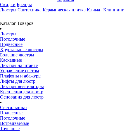
Скидки
Бренды
Люстры
Сантехника
Керамическая плитка
Климат
Клиннинг
Каталог Товаров
Люстры
Потолочные
Подвесные
Хрустальные люстры
Большие люстры
Каскадные
Люстры на штанге
Управление светом
Плафоны и абажуры
Лифты для люстр
Люстры-вентиляторы
Крепления для люстр
Основания для люстр
Светильники
Подвесные
Потолочные
Встраиваемые
Точечные