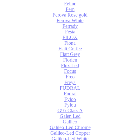
Feline
Fern
Ferova Rose gold
Ferova White
Ferrady
Festa
FILOX
Fiona
Flatt Coffee
Flatt Grey
Florien
Flux Led
Focus
Freo
Freya
FUDRAL
Fudral
Fyloo
Fylou
G95 Class A
Galen Led
Galileo
Galileo-Led Chrome
Galileo-Led Copper
Galileo-Led White