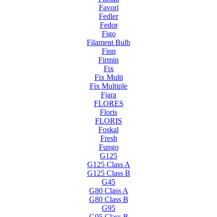
Favori
Fedler
Fedor
Figo
Filament Bulb
Finn
Firmin
Fix
Fix Multi
Fix Multiple
Fjara
FLORES
Floris
FLORIS
Foskal
Fresh
Fungo
G125
G125 Class A
G125 Class B
G45
G80 Class A
G80 Class B
G95
G95 Class B