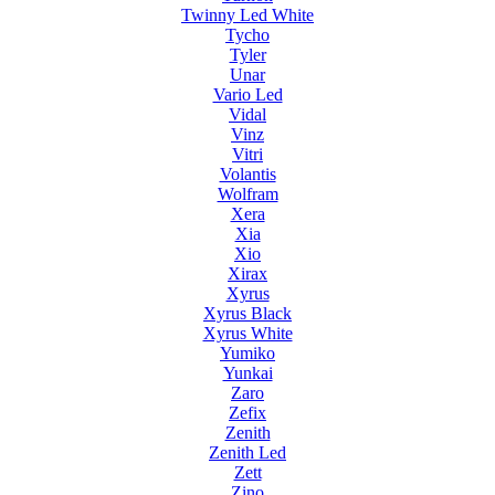
Twinny Led White
Tycho
Tyler
Unar
Vario Led
Vidal
Vinz
Vitri
Volantis
Wolfram
Xera
Xia
Xio
Xirax
Xyrus
Xyrus Black
Xyrus White
Yumiko
Yunkai
Zaro
Zefix
Zenith
Zenith Led
Zett
Zino