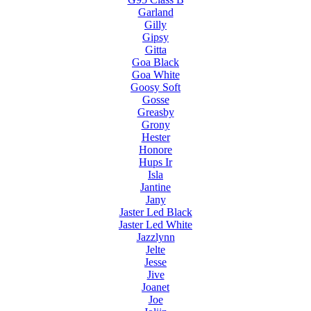
Garland
Gilly
Gipsy
Gitta
Goa Black
Goa White
Goosy Soft
Gosse
Greasby
Grony
Hester
Honore
Hups Ir
Isla
Jantine
Jany
Jaster Led Black
Jaster Led White
Jazzlynn
Jelte
Jesse
Jive
Joanet
Joe