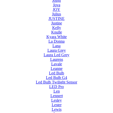
Jolijn
Jova
JOY
Julius
JUSTINE
Justine
Kelly
Knulle
Kyara White
La Donna
Lana
Laura Grey
Laura Led Grey
Laurens
Lavale
Leanne
Led Bulb
Led Bulb G4
Led Bulb Twilight Sensor
LED Pro
Len
Lennert
Lesley
Lester
Lewis