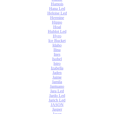
Hamois
Hana Led
Heloise Led
Hermine
Hippo
Hoal
Hublot Led
Hyro
Ice Bucket
Idaho
Ilina
Ines
Isobel
Istro
Izabella
Jaden
Jaime
Jamila
Jantuano
Jara Led
Jardo Led
Jarich Led
JASON
Jasper
Javor