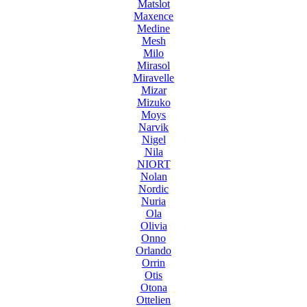
Matslot
Maxence
Medine
Mesh
Milo
Mirasol
Miravelle
Mizar
Mizuko
Moys
Narvik
Nigel
Nila
NIORT
Nolan
Nordic
Nuria
Ola
Olivia
Onno
Orlando
Orrin
Otis
Otona
Ottelien