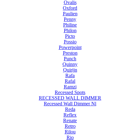
Ovalis
Oxford
Paulien
Penny
Philine
Philon
Picto
Possio
Powerpoint
Preston
Punch
Quinny
Quirijn
Rafa
Rafal
Ramzi
Recessed Spots
RECESSED WALL DIMMER
Recessed Wall Dimmer Nl
Reda
Reflex
Renate
Retro
Rilou
Rio