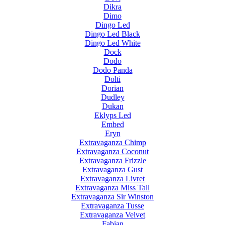
Dikra
Dimo
Dingo Led
Dingo Led Black
Dingo Led White
Dock
Dodo
Dodo Panda
Dolti
Dorian
Dudley
Dukan
Eklyps Led
Embed
Eryn
Extravaganza Chimp
Extravaganza Coconut
Extravaganza Frizzle
Extravaganza Gust
Extravaganza Livret
Extravaganza Miss Tall
Extravaganza Sir Winston
Extravaganza Tusse
Extravaganza Velvet
Fabian