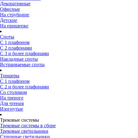
Декоративные
Офисные
На струбцине
Детские
На прищепке
Споты
С 1 плафоном
С 2 плафонами
С 3 и более плафонами
Накладные споты
Встраиваемые споты
Торшеры
С 1 плафоном
С 2 и более плафонами
Со столиком
На треноге
Для чтения
Изогнутые
Трековые системы
Трековые системы в сборе
Трековые светильники
Струнные светильники