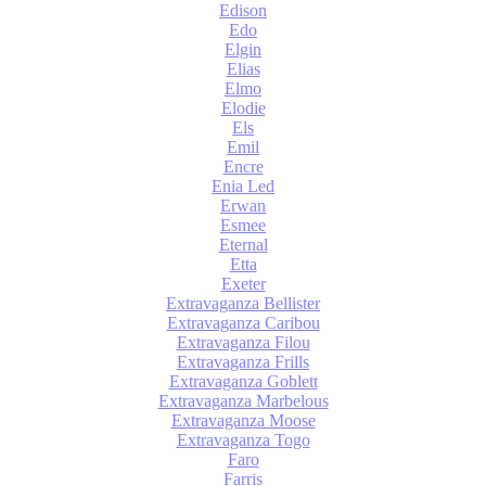
Edison
Edo
Elgin
Elias
Elmo
Elodie
Els
Emil
Encre
Enia Led
Erwan
Esmee
Eternal
Etta
Exeter
Extravaganza Bellister
Extravaganza Caribou
Extravaganza Filou
Extravaganza Frills
Extravaganza Goblett
Extravaganza Marbelous
Extravaganza Moose
Extravaganza Togo
Faro
Farris