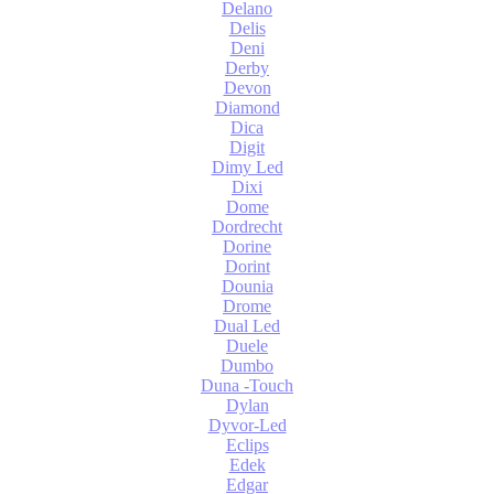
Delano
Delis
Deni
Derby
Devon
Diamond
Dica
Digit
Dimy Led
Dixi
Dome
Dordrecht
Dorine
Dorint
Dounia
Drome
Dual Led
Duele
Dumbo
Duna -Touch
Dylan
Dyvor-Led
Eclips
Edek
Edgar