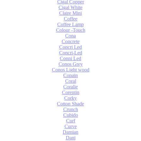
Cigal Copper
Cigal White
Claire Mini
Coffee
Coffee Lamp
Colour -Touch
Cona
Concrete
Concri Led
Concri-Led
Conni Led
Conos Grey
Conos Light wood
Copain
Coral
Coralie
Corentin
Corky
Cotton Shade
Crunch
Cubido
Curf
Curve
Damian
Dani