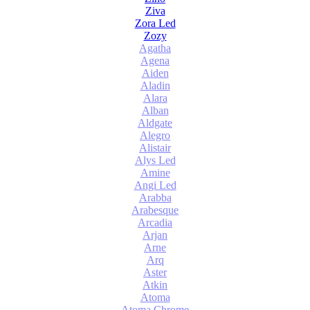
Ziva
Zora Led
Zozy
Agatha
Agena
Aiden
Aladin
Alara
Alban
Aldgate
Alegro
Alistair
Alys Led
Amine
Angi Led
Arabba
Arabesque
Arcadia
Arjan
Arne
Arq
Aster
Atkin
Atoma
Atoma Chrome