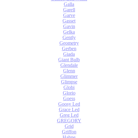
Galla
Garell
Garve
Gasset
Gavin
Gelka
Gently
Geometry
Gerben
Giada
Giant Bulb
Glendale
Glenn
Glimmer
Glimpse
Globi
Glorio
Goess
Goosy Led
Grace Led
Greg Led
GREGORY
Grid
Griffon
Hahne