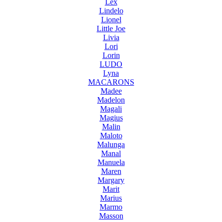
Lex
Lindelo
Lionel
Little Joe
Livia
Lori
Lorin
LUDO
Lyna
MACARONS
Madee
Madelon
Magali
Magius
Malin
Maloto
Malunga
Manal
Manuela
Maren
Margary
Marit
Marius
Marmo
Masson