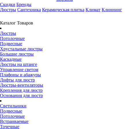
Скидки
Бренды
Люстры
Сантехника
Керамическая плитка
Климат
Клиннинг
Каталог Товаров
Люстры
Потолочные
Подвесные
Хрустальные люстры
Большие люстры
Каскадные
Люстры на штанге
Управление светом
Плафоны и абажуры
Лифты для люстр
Люстры-вентиляторы
Крепления для люстр
Основания для люстр
Светильники
Подвесные
Потолочные
Встраиваемые
Точечные