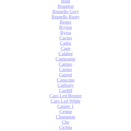
Bran
Brandon
Brunello Grey
Brunello Rusty
Bruno
Bryton
Byrsa
Cactus
Cadra
Cage
Calabre
Campagne
Campo
Camus
Capsul
Capucino
Carbony
Cardiff
Caro Led Bronze
Caro Led White
Casper 1
Centur
Champion
Che
Cicleta