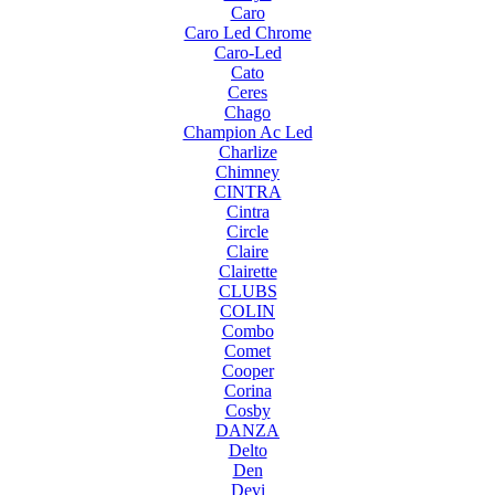
Caro
Caro Led Chrome
Caro-Led
Cato
Ceres
Chago
Champion Ac Led
Charlize
Chimney
CINTRA
Cintra
Circle
Claire
Clairette
CLUBS
COLIN
Combo
Comet
Cooper
Corina
Cosby
DANZA
Delto
Den
Devi