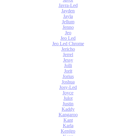
Javra-Led
Jayden
Jayla
Jellum
Jenno
Jeo
Jeo Led
Jeo Led Chrome
Jericho
Jerrel
Jessy
Jolli
Jorit
Jorius
Joshua
Josy-Led
Joyce
Julot
Justin
Kaddy
Kangaroo
Kant
Karla
Kenjiro