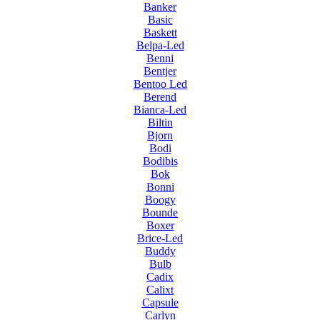
Banker
Basic
Baskett
Belpa-Led
Benni
Bentjer
Bentoo Led
Berend
Bianca-Led
Biltin
Bjorn
Bodi
Bodibis
Bok
Bonni
Boogy
Bounde
Boxer
Brice-Led
Buddy
Bulb
Cadix
Calixt
Capsule
Carlyn