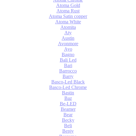
Atoma Gold
Atoma Rust
Atoma Satin copper
Atoma White
Atomita
Aty
Austin
Avonmore
Ayo
Bagno
Bali Led
Bari
Barrocco
Barry
Basco-Led Black
Basco-Led Chrome
Bastin
Baz
Be-LED
Beamer
Bear
Becky
Beli
Benjy