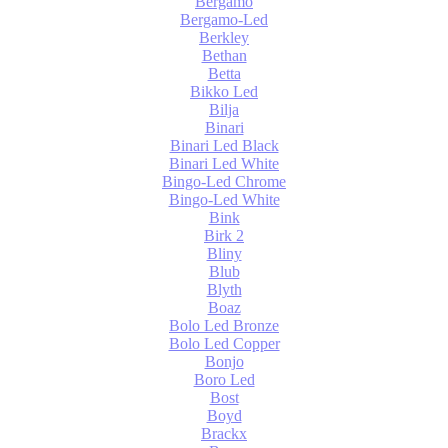
Bergamo
Bergamo-Led
Berkley
Bethan
Betta
Bikko Led
Bilja
Binari
Binari Led Black
Binari Led White
Bingo-Led Chrome
Bingo-Led White
Bink
Birk 2
Bliny
Blub
Blyth
Boaz
Bolo Led Bronze
Bolo Led Copper
Bonjo
Boro Led
Bost
Boyd
Brackx