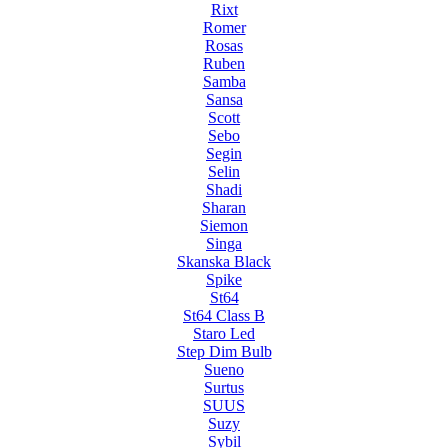
Rixt
Romer
Rosas
Ruben
Samba
Sansa
Scott
Sebo
Segin
Selin
Shadi
Sharan
Siemon
Singa
Skanska Black
Spike
St64
St64 Class B
Staro Led
Step Dim Bulb
Sueno
Surtus
SUUS
Suzy
Sybil