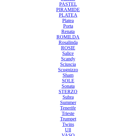
PASTEL
PIRAMIDE
PLATEA
Platea
Porta
Renata
ROMILDA
Rosalinda
ROSIE
Salice
Scandy
Sciuscia
Scugnizzo
Sham
SOLE
Sonata
STERZO
Subra
Summer
Tenerife
Trieste
Trumpet
Twins
Ull
VASO