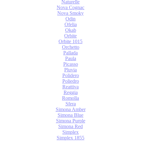
Naturelle
Nova Cognac
Nova Smoky
Odin
Ofelia
Okab
Orbite
Orbite 1015
Orchetto
Pallada
Paula
Picasso
Pluvia
Polidero
Poliedro
Reattiva
Reggia
Romolla
Sfera
Simona Amber
Simona Blue
Simona Purple
Simona Red
Simplex
Simplex 1855