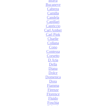
Brava
Bucaneve
Cabrera
Camilla
Candela
Capillari
Capriccio
Carl Amber
Carl Pink
Charlie
Collana
Cono
Contessa
Corsetto
D Aria
Della
Diana
Dolce
Domenica
Dora
Fiamma
Firenze
Florence
Fluido
Foschia