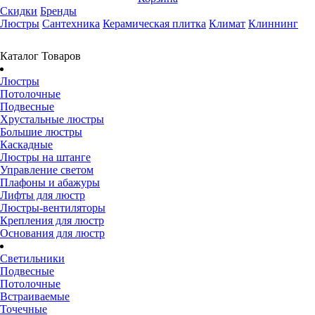
Скидки
Бренды
Люстры
Сантехника
Керамическая плитка
Климат
Клиннинг
Каталог Товаров
Люстры
Потолочные
Подвесные
Хрустальные люстры
Большие люстры
Каскадные
Люстры на штанге
Управление светом
Плафоны и абажуры
Лифты для люстр
Люстры-вентиляторы
Крепления для люстр
Основания для люстр
Светильники
Подвесные
Потолочные
Встраиваемые
Точечные