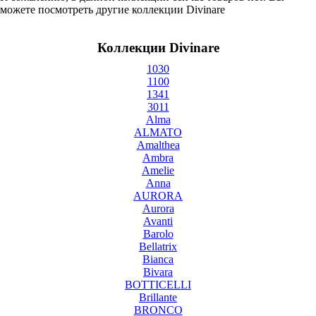
можете посмотреть другие коллекции Divinare
Коллекции Divinare
1030
1100
1341
3011
Alma
ALMATO
Amalthea
Ambra
Amelie
Anna
AURORA
Aurora
Avanti
Barolo
Bellatrix
Bianca
Bivara
BOTTICELLI
Brillante
BRONCO