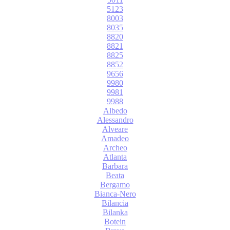
5123
8003
8035
8820
8821
8825
8852
9656
9980
9981
9988
Albedo
Alessandro
Alveare
Amadeo
Archeo
Atlanta
Barbara
Beata
Bergamo
Bianca-Nero
Bilancia
Bilanka
Botein