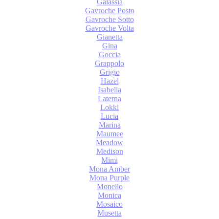
Galassia
Gavroche Posto
Gavroche Sotto
Gavroche Volta
Gianetta
Gina
Goccia
Grappolo
Grigio
Hazel
Isabella
Laterna
Lokki
Lucia
Marina
Maumee
Meadow
Medison
Mimi
Mona Amber
Mona Purple
Monello
Monica
Mosaico
Musetta