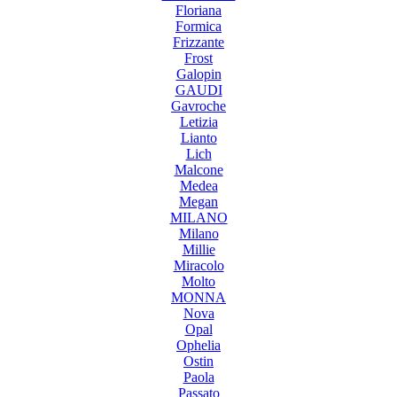
Floriana
Formica
Frizzante
Frost
Galopin
GAUDI
Gavroche
Letizia
Lianto
Lich
Malcone
Medea
Megan
MILANO
Milano
Millie
Miracolo
Molto
MONNA
Nova
Opal
Ophelia
Ostin
Paola
Passato