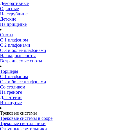
Декоративные
Офисные
На струбцине
Детские
На прищепке
Споты
С 1 плафоном
С 2 плафонами
С 3 и более плафонами
Накладные споты
Встраиваемые споты
Торшеры
С 1 плафоном
С 2 и более плафонами
Со столиком
На треноге
Для чтения
Изогнутые
Трековые системы
Трековые системы в сборе
Трековые светильники
Струнные светильники