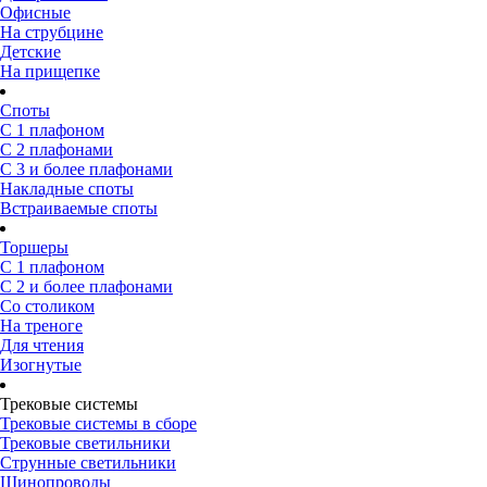
Офисные
На струбцине
Детские
На прищепке
Споты
С 1 плафоном
С 2 плафонами
С 3 и более плафонами
Накладные споты
Встраиваемые споты
Торшеры
С 1 плафоном
С 2 и более плафонами
Со столиком
На треноге
Для чтения
Изогнутые
Трековые системы
Трековые системы в сборе
Трековые светильники
Струнные светильники
Шинопроводы