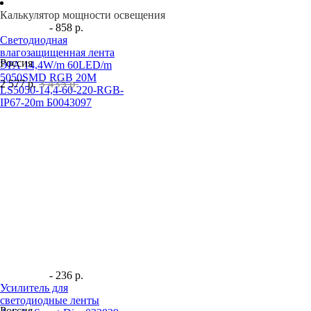
Калькулятор мощности освещения
- 858 р.
Светодиодная
влагозащищенная лента
Россия
ЭРА 14,4W/m 60LED/m
5050SMD RGB 20M
3 435 р.
2 577
р.
LS5050-14,4-60-220-RGB-
IP67-20m Б0043097
- 236 р.
Усилитель для
светодиодные ленты
Россия