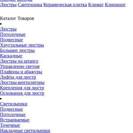
Люстры
Сантехника
Керамическая плитка
Климат
Клиннинг
Каталог Товаров
Люстры
Потолочные
Подвесные
Хрустальные люстры
Большие люстры
Каскадные
Люстры на штанге
Управление светом
Плафоны и абажуры
Лифты для люстр
Люстры-вентиляторы
Крепления для люстр
Основания для люстр
Светильники
Подвесные
Потолочные
Встраиваемые
Точечные
Накладные светильники