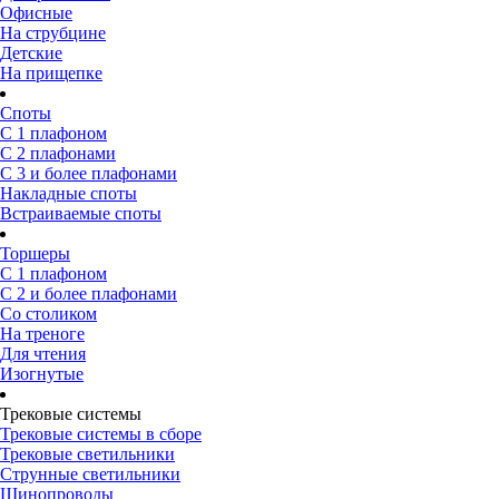
Офисные
На струбцине
Детские
На прищепке
Споты
С 1 плафоном
С 2 плафонами
С 3 и более плафонами
Накладные споты
Встраиваемые споты
Торшеры
С 1 плафоном
С 2 и более плафонами
Со столиком
На треноге
Для чтения
Изогнутые
Трековые системы
Трековые системы в сборе
Трековые светильники
Струнные светильники
Шинопроводы