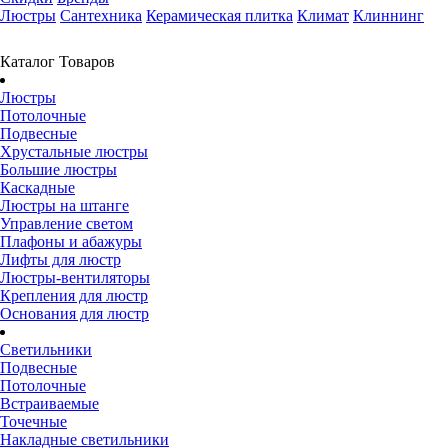
Люстры
Сантехника
Керамическая плитка
Климат
Клиннинг
Каталог Товаров
Люстры
Потолочные
Подвесные
Хрустальные люстры
Большие люстры
Каскадные
Люстры на штанге
Управление светом
Плафоны и абажуры
Лифты для люстр
Люстры-вентиляторы
Крепления для люстр
Основания для люстр
Светильники
Подвесные
Потолочные
Встраиваемые
Точечные
Накладные светильники