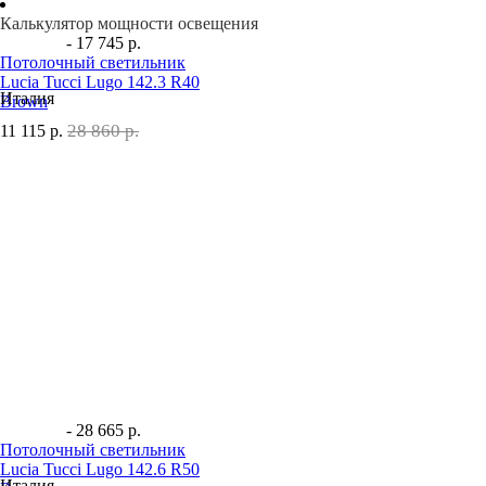
Калькулятор мощности освещения
- 17 745 р.
Потолочный светильник
Lucia Tucci Lugo 142.3 R40
Италия
Brown
28 860 р.
11 115
р.
- 28 665 р.
Потолочный светильник
Lucia Tucci Lugo 142.6 R50
Италия