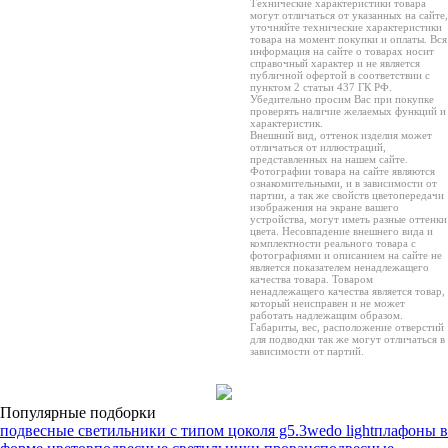
Технические характеристики товара
могут отличаться от указанных на сайте,
уточняйте технические характеристики
товара на момент покупки и оплаты. Вся
информация на сайте о товарах носит
справочный характер и не является
публичной офертой в соответствии с
пунктом 2 статьи 437 ГК РФ.
Убедительно просим Вас при покупке
проверять наличие желаемых функций и
характеристик.
Внешний вид, оттенок изделия может
отличаться от иллюстраций,
представленных на нашем сайте.
Фотографии товара на сайте являются
ознакомительными, и в зависимости от
партии, а так же свойств цветопередачи
изображения на экране вашего
устройства, могут иметь разные оттенки
цвета. Несовпадение внешнего вида и
комплектности реального товара с
фотографиями и описанием на сайте не
является показателем ненадлежащего
качества товара. Товаром
ненадлежащего качества является товар,
который неисправен и не может
работать надлежащим образом.
Габариты, вес, расположение отверстий
для подводки так же могут отличаться в
зависимости от партий.
Популярные подборки
подвесные светильники с типом цоколя g5.3
wedo light
плафоны в