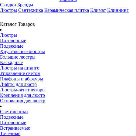
Скидки
Бренды
Люстры
Сантехника
Керамическая плитка
Климат
Клиннинг
Каталог Товаров
Люстры
Потолочные
Подвесные
Хрустальные люстры
Большие люстры
Каскадные
Люстры на штанге
Управление светом
Плафоны и абажуры
Лифты для люстр
Люстры-вентиляторы
Крепления для люстр
Основания для люстр
Светильники
Подвесные
Потолочные
Встраиваемые
Точечные