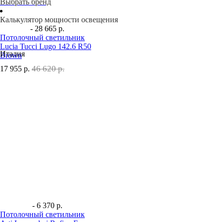
Выбрать бренд
Калькулятор мощности освещения
- 28 665 р.
Потолочный светильник
Lucia Tucci Lugo 142.6 R50
Италия
Brown
46 620 р.
17 955
р.
- 6 370 р.
Потолочный светильник