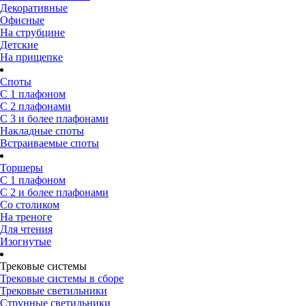
Декоративные
Офисные
На струбцине
Детские
На прищепке
Споты
С 1 плафоном
С 2 плафонами
С 3 и более плафонами
Накладные споты
Встраиваемые споты
Торшеры
С 1 плафоном
С 2 и более плафонами
Со столиком
На треноге
Для чтения
Изогнутые
Трековые системы
Трековые системы в сборе
Трековые светильники
Струнные светильники