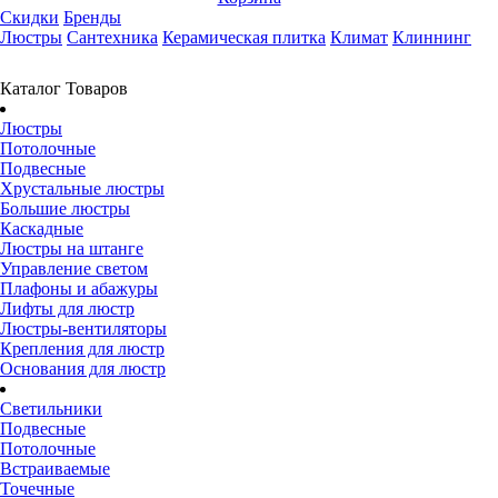
Скидки
Бренды
Люстры
Сантехника
Керамическая плитка
Климат
Клиннинг
Каталог Товаров
Люстры
Потолочные
Подвесные
Хрустальные люстры
Большие люстры
Каскадные
Люстры на штанге
Управление светом
Плафоны и абажуры
Лифты для люстр
Люстры-вентиляторы
Крепления для люстр
Основания для люстр
Светильники
Подвесные
Потолочные
Встраиваемые
Точечные