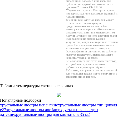
справочный характер и не является
публичной офертой в соответствии с
пунктом 2 статьи 437 ГК РФ.
Убедительно просим Вас при покупке
проверять наличие желаемых функций и
характеристик.
Внешний вид, оттенок изделия может
отличаться от иллюстраций,
представленных на нашем сайте.
Фотографии товара на сайте являются
ознакомительными, и в зависимости от
партии, а так же свойств цветопередачи
изображения на экране вашего
устройства, могут иметь разные оттенки
цвета. Несовпадение внешнего вида и
комплектности реального товара с
фотографиями и описанием на сайте не
является показателем ненадлежащего
качества товара. Товаром
ненадлежащего качества является товар,
который неисправен и не может
работать надлежащим образом.
Габариты, вес, расположение отверстий
для подводки так же могут отличаться в
зависимости от партий.
Таблица температуры света в кельвинах
Популярные подборки
хрустальные люстры испанские
хрустальные люстры тип цоколя
e27
хрустальные люстры arte lamp
хрустальные люстры
датские
хрустальные люстры для комнаты в 35 м2