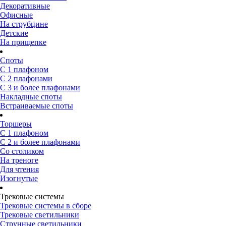
Декоративные
Офисные
На струбцине
Детские
На прищепке
Споты
С 1 плафоном
С 2 плафонами
С 3 и более плафонами
Накладные споты
Встраиваемые споты
Торшеры
С 1 плафоном
С 2 и более плафонами
Со столиком
На треноге
Для чтения
Изогнутые
Трековые системы
Трековые системы в сборе
Трековые светильники
Струнные светильники