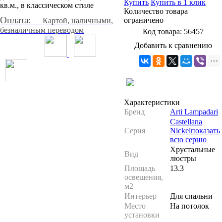
Купить
Купить в 1 клик
Количество товара
Оплата:
ограничено
Картой, наличными,
безналичным переводом
Код товара:
56457
Добавить к сравнению
Характеристики
Бренд
Arti Lampadari
Castellana
Серия
Nickel
показать
всю серию
Хрустальные
Вид
люстры
Площадь
13.3
освещения,
м2
Интерьер
Для спальни
Место
На потолок
установки