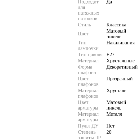
Подходит
Да
для
натяжных
потолков
Стиль
Классика
Матовый
Цвет
никель
Тип
Накаливания
лампочки
Тип цоколя
E27
Материал
Хрустальные
Форма
Декоративный
плафона
Цвет
Прозрачный
плафонов
Материал
Хрусталь
плафонов
Цвет
Матовый
арматуры
никель
Материал
Металл
арматуры
Пульт ДУ
Нет
Степень
20
защиты, IP