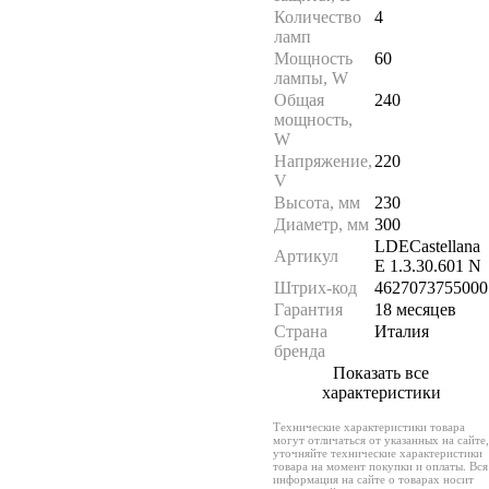
Количество
4
ламп
Мощность
60
лампы, W
Общая
240
мощность,
W
Напряжение,
220
V
Высота, мм
230
Диаметр, мм
300
LDECastellana
Артикул
E 1.3.30.601 N
Штрих-код
4627073755000
Гарантия
18 месяцев
Страна
Италия
бренда
Показать все
характеристики
Технические характеристики товара
могут отличаться от указанных на сайте,
уточняйте технические характеристики
товара на момент покупки и оплаты. Вся
информация на сайте о товарах носит