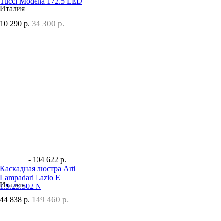
Tucci Modena 172.5 LED
Италия
34 300 р.
10 290
р.
- 104 622 р.
Каскадная люстра Arti
Lampadari Lazio E
Италия
1.9.25.502 N
149 460 р.
44 838
р.