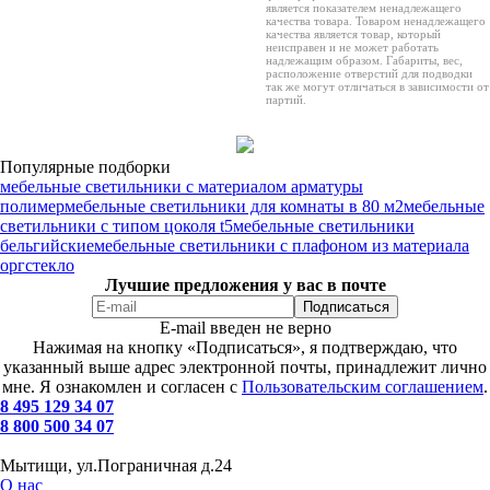
является показателем ненадлежащего
качества товара. Товаром ненадлежащего
качества является товар, который
неисправен и не может работать
надлежащим образом. Габариты, вес,
расположение отверстий для подводки
так же могут отличаться в зависимости от
партий.
Популярные подборки
мебельные светильники с материалом арматуры
полимер
мебельные светильники для комнаты в 80 м2
мебельные
светильники с типом цоколя t5
мебельные светильники
бельгийские
мебельные светильники с плафоном из материала
оргстекло
Лучшие предложения у вас в почте
E-mail введен не верно
Нажимая на кнопку «Подписаться», я подтверждаю, что
указанный выше адрес электронной почты, принадлежит лично
мне. Я ознакомлен и согласен с
Пользовательским соглашением
.
8 495 129 34 07
8 800 500 34 07
Мытищи, ул.Пограничная д.24
О нас