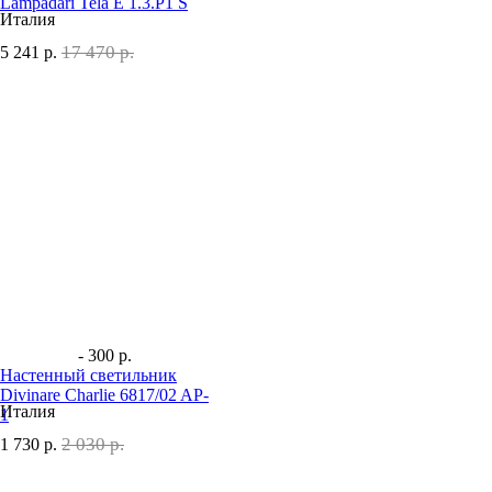
Lampadari Tela E 1.3.P1 S
Италия
17 470 р.
5 241
р.
- 300 р.
Настенный светильник
Divinare Charlie 6817/02 AP-
Италия
1
2 030 р.
1 730
р.