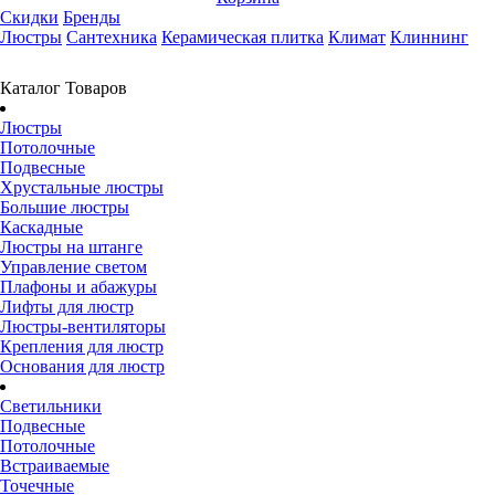
Скидки
Бренды
Люстры
Сантехника
Керамическая плитка
Климат
Клиннинг
Каталог Товаров
Люстры
Потолочные
Подвесные
Хрустальные люстры
Большие люстры
Каскадные
Люстры на штанге
Управление светом
Плафоны и абажуры
Лифты для люстр
Люстры-вентиляторы
Крепления для люстр
Основания для люстр
Светильники
Подвесные
Потолочные
Встраиваемые
Точечные