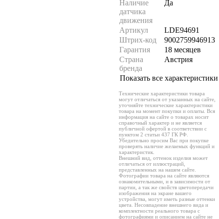
Наличие
Да
датчика
движения
Артикул
LDE94691
Штрих-код
9002759946913
Гарантия
18 месяцев
Страна
Австрия
бренда
Показать все характеристики
Технические характеристики товара
могут отличаться от указанных на сайте,
уточняйте технические характеристики
товара на момент покупки и оплаты. Вся
информация на сайте о товарах носит
справочный характер и не является
публичной офертой в соответствии с
пунктом 2 статьи 437 ГК РФ.
Убедительно просим Вас при покупке
проверять наличие желаемых функций и
характеристик.
Внешний вид, оттенок изделия может
отличаться от иллюстраций,
представленных на нашем сайте.
Фотографии товара на сайте являются
ознакомительными, и в зависимости от
партии, а так же свойств цветопередачи
изображения на экране вашего
устройства, могут иметь разные оттенки
цвета. Несовпадение внешнего вида и
комплектности реального товара с
фотографиями и описанием на сайте не