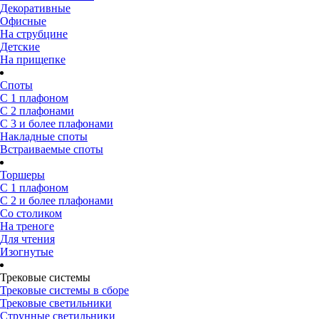
Декоративные
Офисные
На струбцине
Детские
На прищепке
Споты
С 1 плафоном
С 2 плафонами
С 3 и более плафонами
Накладные споты
Встраиваемые споты
Торшеры
С 1 плафоном
С 2 и более плафонами
Со столиком
На треноге
Для чтения
Изогнутые
Трековые системы
Трековые системы в сборе
Трековые светильники
Струнные светильники