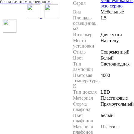
Vendres
показать
безналичным переводом
Серия
всю серию
Вид
Мебельные
Площадь
1.5
освещения,
м2
Интерьер
Для кухни
Место
На стену
установки
Стиль
Современный
Цвет
Белый
Тип
Светодиодная
лампочки
Цветовая
4000
температура,
K
Тип цоколя
LED
Материал
Пластиковые
Форма
Прямоугольный
плафона
Цвет
Белый
плафонов
Материал
Пластик
плафонов