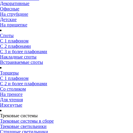
Декоративные
Офисные
На струбцине
Детские
На прищепке
Споты
С 1 плафоном
С 2 плафонами
С 3 и более плафонами
Накладные споты
Встраиваемые споты
Торшеры
С 1 плафоном
С 2 и более плафонами
Со столиком
На треноге
Для чтения
Изогнутые
Трековые системы
Трековые системы в сборе
Трековые светильники
Струнные светильники