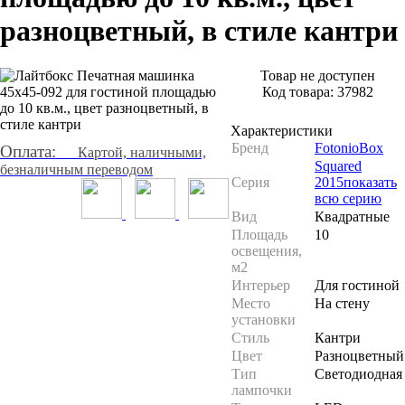
разноцветный, в стиле кантри
Товар не доступен
Код товара:
37982
Характеристики
Бренд
FotonioBox
Оплата:
Картой, наличными,
Squared
безналичным переводом
Серия
2015
показать
всю серию
Вид
Квадратные
Площадь
10
освещения,
м2
Интерьер
Для гостиной
Место
На стену
установки
Стиль
Кантри
Цвет
Разноцветный
Тип
Светодиодная
лампочки