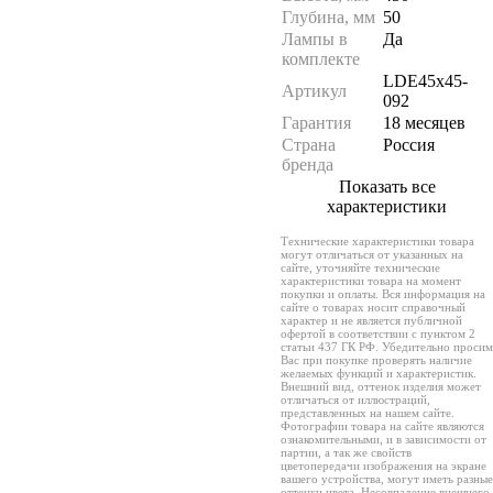
Глубина, мм
50
Лампы в
Да
комплекте
LDE45x45-
Артикул
092
Гарантия
18 месяцев
Страна
Россия
бренда
Показать все
характеристики
Технические характеристики товара
могут отличаться от указанных на
сайте, уточняйте технические
характеристики товара на момент
покупки и оплаты. Вся информация на
сайте о товарах носит справочный
характер и не является публичной
офертой в соответствии с пунктом 2
статьи 437 ГК РФ. Убедительно просим
Вас при покупке проверять наличие
желаемых функций и характеристик.
Внешний вид, оттенок изделия может
отличаться от иллюстраций,
представленных на нашем сайте.
Фотографии товара на сайте являются
ознакомительными, и в зависимости от
партии, а так же свойств
цветопередачи изображения на экране
вашего устройства, могут иметь разные
оттенки цвета. Несовпадение внешнего