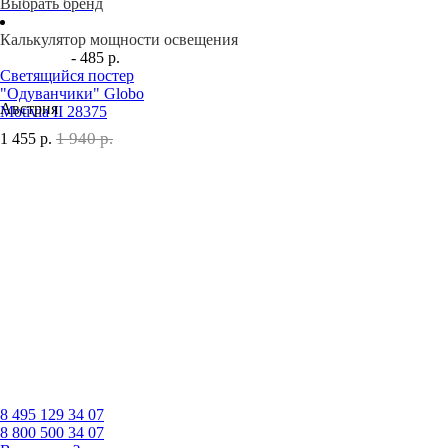
Выбрать бренд
Калькулятор мощности освещения
- 485 р.
Светящийся постер
"Одуванчики" Globo
Австрия
Motivia II 28375
1 940 р.
1 455
р.
8 495
129 34 07
8 800
500 34 07