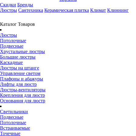
Скидки
Бренды
Люстры
Сантехника
Керамическая плитка
Климат
Клиннинг
Каталог Товаров
Люстры
Потолочные
Подвесные
Хрустальные люстры
Большие люстры
Каскадные
Люстры на штанге
Управление светом
Плафоны и абажуры
Лифты для люстр
Люстры-вентиляторы
Крепления для люстр
Основания для люстр
Светильники
Подвесные
Потолочные
Встраиваемые
Точечные