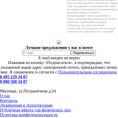
вида и комплектности реального товара
с фотографиями и описанием на сайте
не является показателем ненадлежащего
качества товара. Товаром
ненадлежащего качества является
товар, который неисправен и не может
работать надлежащим образом.
Габариты, вес, расположение
отверстий для подводки так же могут
отличаться в зависимости от партий.
Лучшие предложения у вас в почте
E-mail введен не верно
Нажимая на кнопку «Подписаться», я подтверждаю, что
указанный выше адрес электронной почты, принадлежит лично
мне. Я ознакомлен и согласен с
Пользовательским соглашением
.
8 495 129 34 07
8 800 500 34 07
Мытищи, ул.Пограничная д.24
О нас
Контакты
Дизайнерам и Архитекторам
Публичная оферта для физических лиц
Политика конфиденциальности