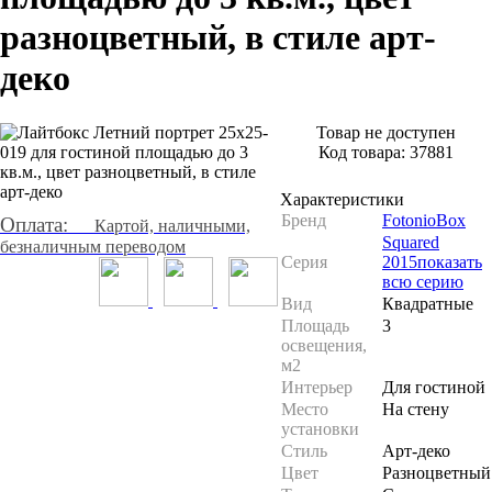
разноцветный, в стиле арт-
деко
Товар не доступен
Код товара:
37881
Характеристики
Бренд
FotonioBox
Оплата:
Картой, наличными,
Squared
безналичным переводом
Серия
2015
показать
всю серию
Вид
Квадратные
Площадь
3
освещения,
м2
Интерьер
Для гостиной
Место
На стену
установки
Стиль
Арт-деко
Цвет
Разноцветный