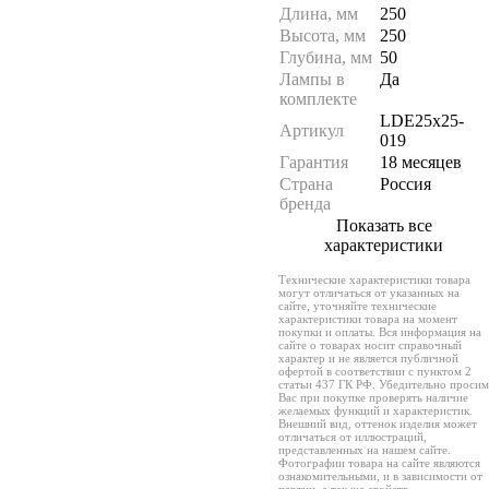
Длина, мм
250
Высота, мм
250
Глубина, мм
50
Лампы в
Да
комплекте
LDE25x25-
Артикул
019
Гарантия
18 месяцев
Страна
Россия
бренда
Показать все
характеристики
Технические характеристики товара
могут отличаться от указанных на
сайте, уточняйте технические
характеристики товара на момент
покупки и оплаты. Вся информация на
сайте о товарах носит справочный
характер и не является публичной
офертой в соответствии с пунктом 2
статьи 437 ГК РФ. Убедительно просим
Вас при покупке проверять наличие
желаемых функций и характеристик.
Внешний вид, оттенок изделия может
отличаться от иллюстраций,
представленных на нашем сайте.
Фотографии товара на сайте являются
ознакомительными, и в зависимости от
партии, а так же свойств