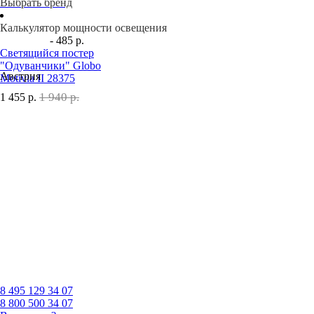
Выбрать бренд
Калькулятор мощности освещения
- 485 р.
Светящийся постер
"Одуванчики" Globo
Австрия
Motivia II 28375
1 940 р.
1 455
р.
8 495
129 34 07
8 800
500 34 07