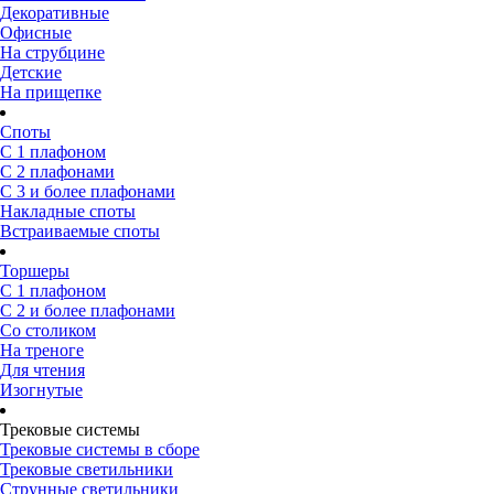
Декоративные
Офисные
На струбцине
Детские
На прищепке
Споты
С 1 плафоном
С 2 плафонами
С 3 и более плафонами
Накладные споты
Встраиваемые споты
Торшеры
С 1 плафоном
С 2 и более плафонами
Со столиком
На треноге
Для чтения
Изогнутые
Трековые системы
Трековые системы в сборе
Трековые светильники
Струнные светильники