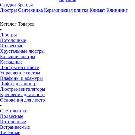
Скидки
Бренды
Люстры
Сантехника
Керамическая плитка
Климат
Клиннинг
Каталог Товаров
Люстры
Потолочные
Подвесные
Хрустальные люстры
Большие люстры
Каскадные
Люстры на штанге
Управление светом
Плафоны и абажуры
Лифты для люстр
Люстры-вентиляторы
Крепления для люстр
Основания для люстр
Светильники
Подвесные
Потолочные
Встраиваемые
Точечные