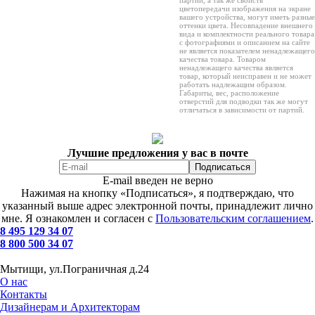
цветопередачи изображения на экране
вашего устройства, могут иметь разные
оттенки цвета. Несовпадение внешнего
вида и комплектности реального товара
с фотографиями и описанием на сайте
не является показателем ненадлежащего
качества товара. Товаром
ненадлежащего качества является
товар, который неисправен и не может
работать надлежащим образом.
Габариты, вес, расположение
отверстий для подводки так же могут
отличаться в зависимости от партий.
Лучшие предложения у вас в почте
E-mail введен не верно
Нажимая на кнопку «Подписаться», я подтверждаю, что
указанный выше адрес электронной почты, принадлежит лично
мне. Я ознакомлен и согласен с
Пользовательским соглашением
.
8 495 129 34 07
8 800 500 34 07
Мытищи, ул.Пограничная д.24
О нас
Контакты
Дизайнерам и Архитекторам