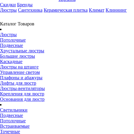
Скидки
Бренды
Люстры
Сантехника
Керамическая плитка
Климат
Клиннинг
Каталог Товаров
Люстры
Потолочные
Подвесные
Хрустальные люстры
Большие люстры
Каскадные
Люстры на штанге
Управление светом
Плафоны и абажуры
Лифты для люстр
Люстры-вентиляторы
Крепления для люстр
Основания для люстр
Светильники
Подвесные
Потолочные
Встраиваемые
Точечные