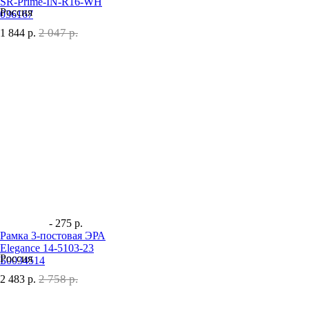
SR-Prime-IN-R16-WH
Россия
036167
2 047 р.
1 844
р.
- 275 р.
Рамка 3-постовая ЭРА
Elegance 14-5103-23
Россия
Б0034514
2 758 р.
2 483
р.