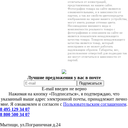
отличаться от иллюстраций,
представленных на нашем сайте.
Фотографии товара на сайте являются
ознакомительными, и в зависимости от
партии, а так же свойств цветопередачи
изображения на экране вашего устройства,
могут иметь разные оттенки цвета.
Несовпадение внешнего вида и
комплектности реального товара с
фотографиями и описанием на сайте не
является показателем ненадлежащего
качества товара. Товаром ненадлежащего
качества является товар, который
неисправен и не может работать
надлежащим образом. Габариты, вес,
расположение отверстий для подводки так
же могут отличаться в зависимости от
партий.
Лучшие предложения у вас в почте
E-mail введен не верно
Нажимая на кнопку «Подписаться», я подтверждаю, что
указанный выше адрес электронной почты, принадлежит лично
мне. Я ознакомлен и согласен с
Пользовательским соглашением
.
8 495 129 34 07
8 800 500 34 07
Мытищи, ул.Пограничная д.24