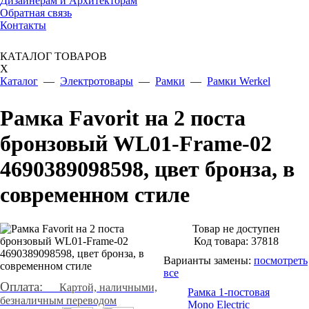
Дизайнерам и Архитекторам
Обратная связь
Контакты
КАТАЛОГ ТОВАРОВ
X
Каталог
—
Электротовары
—
Рамки
—
Рамки Werkel
Рамка Favorit на 2 поста
бронзовый WL01-Frame-02
4690389098598, цвет бронза, в
современном стиле
Товар не доступен
Код товара:
37818
Варианты замены:
посмотреть
все
Оплата:
Картой, наличными,
Рамка 1-постовая
безналичным переводом
Mono Electric