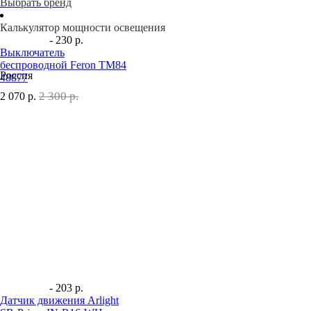
Выбрать бренд
Калькулятор мощности освещения
- 230 р.
Выключатель
беспроводной Feron TM84
Россия
48877
2 300 р.
2 070
р.
- 203 р.
Датчик движения Arlight