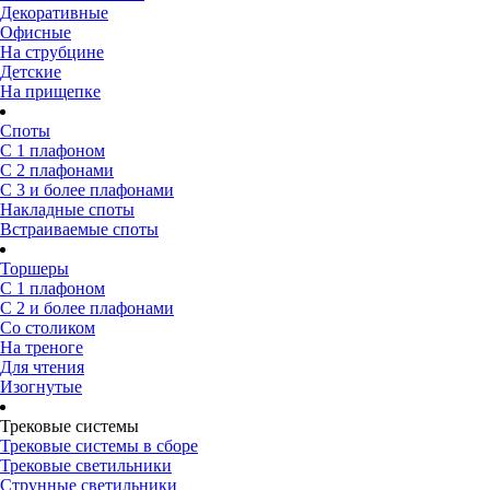
Декоративные
Офисные
На струбцине
Детские
На прищепке
Споты
С 1 плафоном
С 2 плафонами
С 3 и более плафонами
Накладные споты
Встраиваемые споты
Торшеры
С 1 плафоном
С 2 и более плафонами
Со столиком
На треноге
Для чтения
Изогнутые
Трековые системы
Трековые системы в сборе
Трековые светильники
Струнные светильники