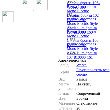
984
р.
Chrome бронза 106-
Рамка 1-постовая
430000-160
Mono Electric
281
р.
Despina бронза 102-
Рамка 1-постовая
230000-161
Mono Electric Style
765
р.
Aluminium бронза
Рамка 2-постовая
107-810000-160
Mono Electric
1 638
р.
Chrome бронза 106-
Рамка 2-постовая
430000-161
Mono Electric Style
1 202
р.
Aluminium бронза
107-810000-161
Характеристики
Бренд
Werkel
Favorit
показать всю
Серия
серию
Вид
Рамки
Место
На стену
установки
Стиль
Современный
Цвет
Бронза
Материал
Стеклянные
Степень
20