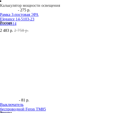
Калькулятор мощности освещения
- 275 р.
Рамка 3-постовая ЭРА
Elegance 14-5103-23
Россия
Б0034514
2 758 р.
2 483
р.
- 81 р.
Выключатель
беспроводной Feron TM85
Россия