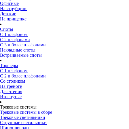
Офисные
На струбцине
Детские
На прищепке
Споты
С 1 плафоном
С 2 плафонами
С 3 и более плафонами
Накладные споты
Встраиваемые споты
Торшеры
С 1 плафоном
С 2 и более плафонами
Со столиком
На треноге
Для чтения
Изогнутые
Трековые системы
Трековые системы в сборе
Трековые светильники
Струнные светильники
Шинопроводы