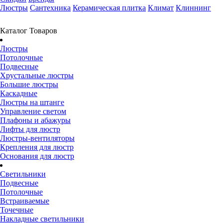
Люстры
Сантехника
Керамическая плитка
Климат
Клиннинг
Каталог Товаров
Люстры
Потолочные
Подвесные
Хрустальные люстры
Большие люстры
Каскадные
Люстры на штанге
Управление светом
Плафоны и абажуры
Лифты для люстр
Люстры-вентиляторы
Крепления для люстр
Основания для люстр
Светильники
Подвесные
Потолочные
Встраиваемые
Точечные
Накладные светильники