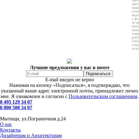
цвет
ваше
отте
вида
с фо
не я
каче
нена
това
рабо
Габа
отве
отли
Лучшие предложения у вас в почте
E-mail введен не верно
Нажимая на кнопку «Подписаться», я подтверждаю, что
указанный выше адрес электронной почты, принадлежит лично
мне. Я ознакомлен и согласен с
Пользовательским соглашением
.
8 495 129 34 07
8 800 500 34 07
Мытищи, ул.Пограничная д.24
О нас
Контакты
Дизайнерам и Архитекторам