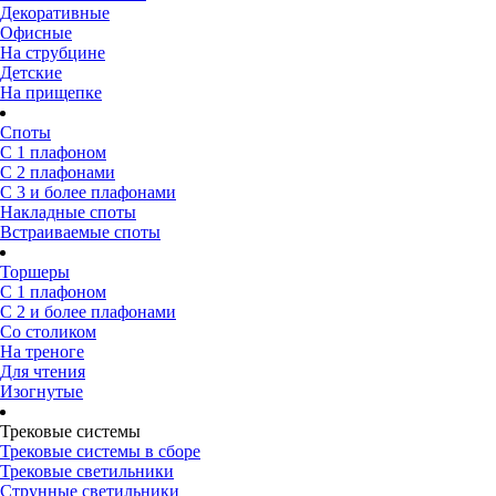
Декоративные
Офисные
На струбцине
Детские
На прищепке
Споты
С 1 плафоном
С 2 плафонами
С 3 и более плафонами
Накладные споты
Встраиваемые споты
Торшеры
С 1 плафоном
С 2 и более плафонами
Со столиком
На треноге
Для чтения
Изогнутые
Трековые системы
Трековые системы в сборе
Трековые светильники
Струнные светильники