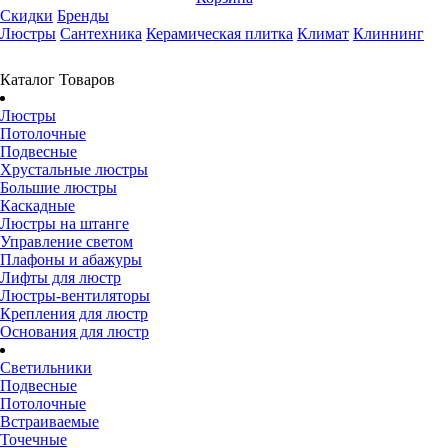
Скидки
Бренды
Люстры
Сантехника
Керамическая плитка
Климат
Клиннинг
Каталог Товаров
Люстры
Потолочные
Подвесные
Хрустальные люстры
Большие люстры
Каскадные
Люстры на штанге
Управление светом
Плафоны и абажуры
Лифты для люстр
Люстры-вентиляторы
Крепления для люстр
Основания для люстр
Светильники
Подвесные
Потолочные
Встраиваемые
Точечные