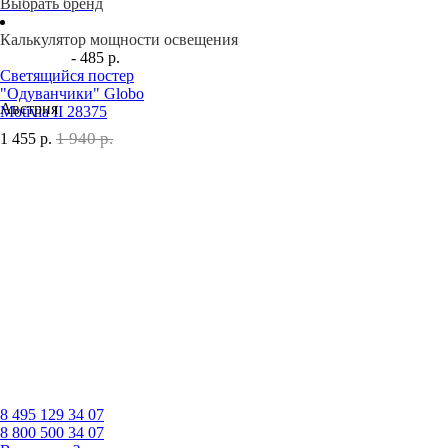
Выбрать бренд
Калькулятор мощности освещения
- 485 р.
Светящийся постер
"Одуванчики" Globo
Австрия
Motivia II 28375
1 940 р.
1 455
р.
8 495
129 34 07
8 800
500 34 07