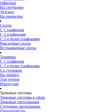
Офисные
На струбцине
Детские
На прищепке
Споты
С 1 плафоном
С 2 плафонами
С 3 и более плафонами
Накладные споты
Встраиваемые споты
Торшеры
С 1 плафоном
С 2 и более плафонами
Со столиком
На треноге
Для чтения
Изогнутые
Трековые системы
Трековые системы в сборе
Трековые светильники
Струнные светильники
Шинопроводы