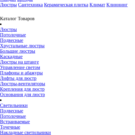
Люстры
Сантехника
Керамическая плитка
Климат
Клиннинг
Каталог Товаров
Люстры
Потолочные
Подвесные
Хрустальные люстры
Большие люстры
Каскадные
Люстры на штанге
Управление светом
Плафоны и абажуры
Лифты для люстр
Люстры-вентиляторы
Крепления для люстр
Основания для люстр
Светильники
Подвесные
Потолочные
Встраиваемые
Точечные
Накладные светильники