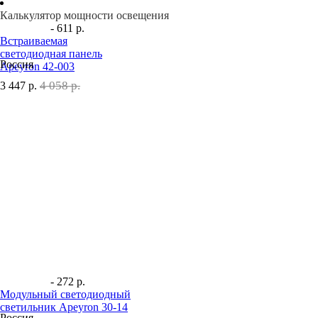
Калькулятор мощности освещения
- 611 р.
Встраиваемая
светодиодная панель
Россия
Apeyron 42-003
4 058 р.
3 447
р.
- 272 р.
Модульный светодиодный
светильник Apeyron 30-14
Россия