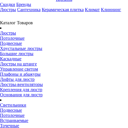
Скидки
Бренды
Люстры
Сантехника
Керамическая плитка
Климат
Клиннинг
Каталог Товаров
Люстры
Потолочные
Подвесные
Хрустальные люстры
Большие люстры
Каскадные
Люстры на штанге
Управление светом
Плафоны и абажуры
Лифты для люстр
Люстры-вентиляторы
Крепления для люстр
Основания для люстр
Светильники
Подвесные
Потолочные
Встраиваемые
Точечные