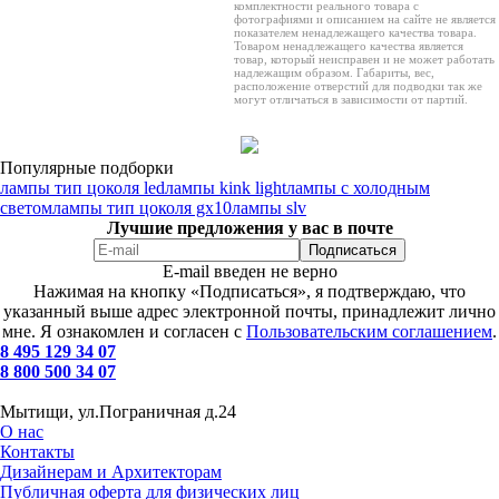
комплектности реального товара с
фотографиями и описанием на сайте не является
показателем ненадлежащего качества товара.
Товаром ненадлежащего качества является
товар, который неисправен и не может работать
надлежащим образом. Габариты, вес,
расположение отверстий для подводки так же
могут отличаться в зависимости от партий.
Популярные подборки
лампы тип цоколя led
лампы kink light
лампы с холодным
светом
лампы тип цоколя gx10
лампы slv
Лучшие предложения у вас в почте
E-mail введен не верно
Нажимая на кнопку «Подписаться», я подтверждаю, что
указанный выше адрес электронной почты, принадлежит лично
мне. Я ознакомлен и согласен с
Пользовательским соглашением
.
8 495 129 34 07
8 800 500 34 07
Мытищи, ул.Пограничная д.24
О нас
Контакты
Дизайнерам и Архитекторам
Публичная оферта для физических лиц