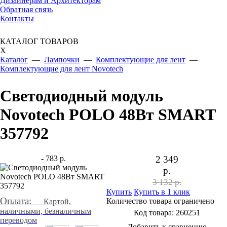
Дизайнерам и Архитекторам
Обратная связь
Контакты
КАТАЛОГ ТОВАРОВ
X
Каталог
—
Лампочки
—
Комплектующие для лент
—
Комплектующие для лент Novotech
Светодиодный модуль
Novotech POLO 48Вт SMART
357792
- 783 р.
2 349
р.
3 132 р.
Купить
Купить в 1 клик
Оплата:
Количество товара ограничено
Картой,
наличными, безналичным
Код товара:
260251
переводом
Добавить к сравнению