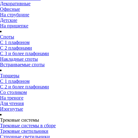
Декоративные
Офисные
На струбцине
Детские
На прищепке
Споты
С 1 плафоном
С 2 плафонами
С 3 и более плафонами
Накладные споты
Встраиваемые споты
Торшеры
С 1 плафоном
С 2 и более плафонами
Со столиком
На треноге
Для чтения
Изогнутые
Трековые системы
Трековые системы в сборе
Трековые светильники
Струнные светильники