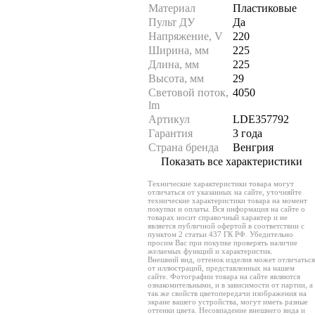
Материал
Пластиковые
Пульт ДУ
Да
Напряжение, V
220
Ширина, мм
225
Длина, мм
225
Высота, мм
29
Световой поток,
4050
lm
Артикул
LDE357792
Гарантия
3 года
Страна бренда
Венгрия
Показать все характеристики
Технические характеристики товара могут
отличаться от указанных на сайте, уточняйте
технические характеристики товара на момент
покупки и оплаты. Вся информация на сайте о
товарах носит справочный характер и не
является публичной офертой в соответствии с
пунктом 2 статьи 437 ГК РФ. Убедительно
просим Вас при покупке проверять наличие
желаемых функций и характеристик.
Внешний вид, оттенок изделия может отличаться
от иллюстраций, представленных на нашем
сайте. Фотографии товара на сайте являются
ознакомительными, и в зависимости от партии, а
так же свойств цветопередачи изображения на
экране вашего устройства, могут иметь разные
оттенки цвета. Несовпадение внешнего вида и