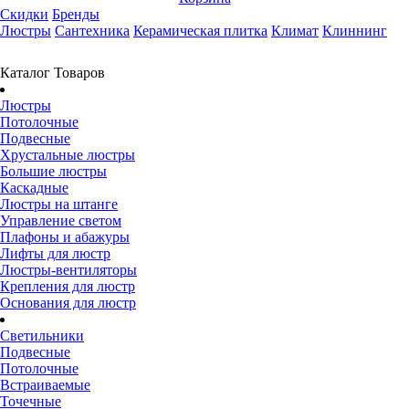
Скидки
Бренды
Люстры
Сантехника
Керамическая плитка
Климат
Клиннинг
Каталог Товаров
Люстры
Потолочные
Подвесные
Хрустальные люстры
Большие люстры
Каскадные
Люстры на штанге
Управление светом
Плафоны и абажуры
Лифты для люстр
Люстры-вентиляторы
Крепления для люстр
Основания для люстр
Светильники
Подвесные
Потолочные
Встраиваемые
Точечные