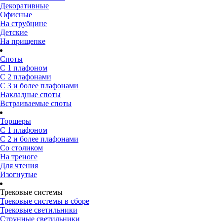
Декоративные
Офисные
На струбцине
Детские
На прищепке
Споты
С 1 плафоном
С 2 плафонами
С 3 и более плафонами
Накладные споты
Встраиваемые споты
Торшеры
С 1 плафоном
С 2 и более плафонами
Со столиком
На треноге
Для чтения
Изогнутые
Трековые системы
Трековые системы в сборе
Трековые светильники
Струнные светильники