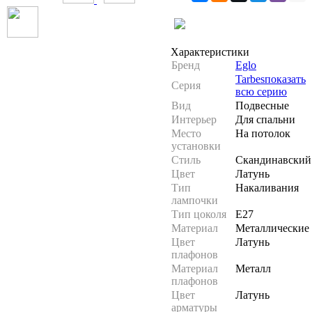
Характеристики
Бренд
Eglo
Tarbes
показать
Серия
всю серию
Вид
Подвесные
Интерьер
Для спальни
Место
На потолок
установки
Стиль
Скандинавский
Цвет
Латунь
Тип
Накаливания
лампочки
Тип цоколя
E27
Материал
Металлические
Цвет
Латунь
плафонов
Материал
Металл
плафонов
Цвет
Латунь
арматуры