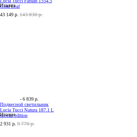
Lucia Tucci Fabian 1554.5
Италия
Gold Leaf
143 830 р.
43 149
р.
- 6 839 р.
Подвесной светильник
Lucia Tucci Natura 187.1 L
Италия
special edition
9 770 р.
2 931
р.