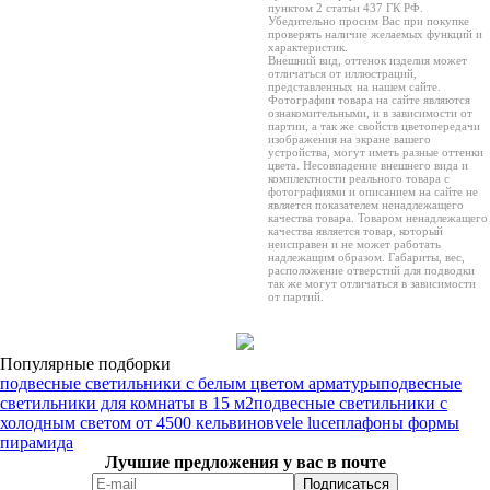
пунктом 2 статьи 437 ГК РФ.
Убедительно просим Вас при покупке
проверять наличие желаемых функций и
характеристик.
Внешний вид, оттенок изделия может
отличаться от иллюстраций,
представленных на нашем сайте.
Фотографии товара на сайте являются
ознакомительными, и в зависимости от
партии, а так же свойств цветопередачи
изображения на экране вашего
устройства, могут иметь разные оттенки
цвета. Несовпадение внешнего вида и
комплектности реального товара с
фотографиями и описанием на сайте не
является показателем ненадлежащего
качества товара. Товаром ненадлежащего
качества является товар, который
неисправен и не может работать
надлежащим образом. Габариты, вес,
расположение отверстий для подводки
так же могут отличаться в зависимости
от партий.
Популярные подборки
подвесные светильники с белым цветом арматуры
подвесные
светильники для комнаты в 15 м2
подвесные светильники с
холодным светом от 4500 кельвинов
vele luce
плафоны формы
пирамида
Лучшие предложения у вас в почте