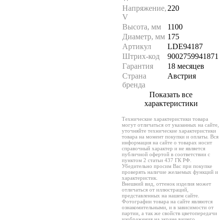
Напряжение,
220
V
Высота, мм
1100
Диаметр, мм
175
Артикул
LDE94187
Штрих-код
9002759941871
Гарантия
18 месяцев
Страна
Австрия
бренда
Показать все
характеристики
Технические характеристики товара
могут отличаться от указанных на сайте,
уточняйте технические характеристики
товара на момент покупки и оплаты. Вся
информация на сайте о товарах носит
справочный характер и не является
публичной офертой в соответствии с
пунктом 2 статьи 437 ГК РФ.
Убедительно просим Вас при покупке
проверять наличие желаемых функций и
характеристик.
Внешний вид, оттенок изделия может
отличаться от иллюстраций,
представленных на нашем сайте.
Фотографии товара на сайте являются
ознакомительными, и в зависимости от
партии, а так же свойств цветопередачи
изображения на экране вашего