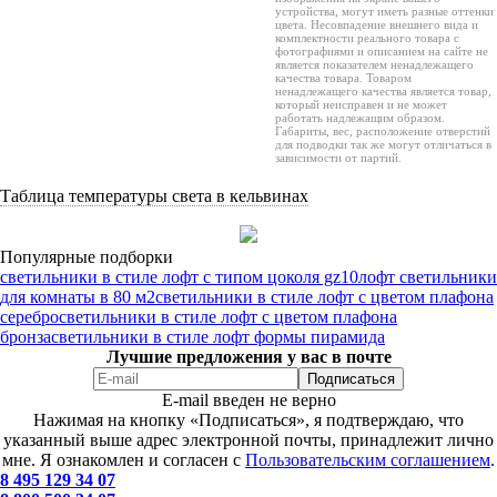
устройства, могут иметь разные оттенки
цвета. Несовпадение внешнего вида и
комплектности реального товара с
фотографиями и описанием на сайте не
является показателем ненадлежащего
качества товара. Товаром
ненадлежащего качества является товар,
который неисправен и не может
работать надлежащим образом.
Габариты, вес, расположение отверстий
для подводки так же могут отличаться в
зависимости от партий.
Таблица температуры света в кельвинах
Популярные подборки
светильники в стиле лофт с типом цоколя gz10
лофт светильники
для комнаты в 80 м2
светильники в стиле лофт с цветом плафона
серебро
светильники в стиле лофт с цветом плафона
бронза
светильники в стиле лофт формы пирамида
Лучшие предложения у вас в почте
E-mail введен не верно
Нажимая на кнопку «Подписаться», я подтверждаю, что
указанный выше адрес электронной почты, принадлежит лично
мне. Я ознакомлен и согласен с
Пользовательским соглашением
.
8 495 129 34 07