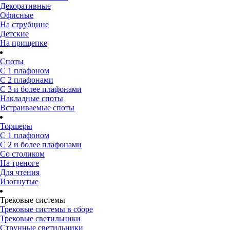
Декоративные
Офисные
На струбцине
Детские
На прищепке
Споты
С 1 плафоном
С 2 плафонами
С 3 и более плафонами
Накладные споты
Встраиваемые споты
Торшеры
С 1 плафоном
С 2 и более плафонами
Со столиком
На треноге
Для чтения
Изогнутые
Трековые системы
Трековые системы в сборе
Трековые светильники
Струнные светильники