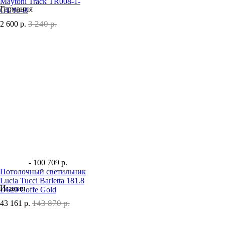
Maytoni Track TR008-1-
Германия
GU10-B
3 240 р.
2 600
р.
- 100 709 р.
Потолочный светильник
Lucia Tucci Barletta 181.8
Италия
D620 Coffe Gold
143 870 р.
43 161
р.