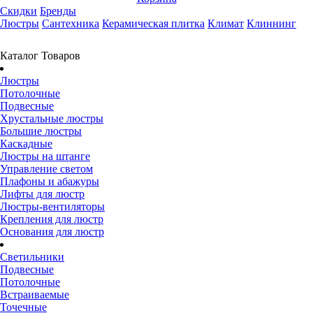
Скидки
Бренды
Люстры
Сантехника
Керамическая плитка
Климат
Клиннинг
Каталог Товаров
Люстры
Потолочные
Подвесные
Хрустальные люстры
Большие люстры
Каскадные
Люстры на штанге
Управление светом
Плафоны и абажуры
Лифты для люстр
Люстры-вентиляторы
Крепления для люстр
Основания для люстр
Светильники
Подвесные
Потолочные
Встраиваемые
Точечные