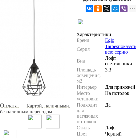
Характеристики
Бренд
Eglo
Tarbes
показать
Серия
всю серию
Лофт
Вид
светильники
Площадь
3.3
освещения,
м2
Интерьер
Для прихожей
Место
На потолок
установки
Оплата:
Подходит
Да
Картой, наличными,
для
безналичным переводом
натяжных
потолков
Стиль
Лофт
Цвет
Черный