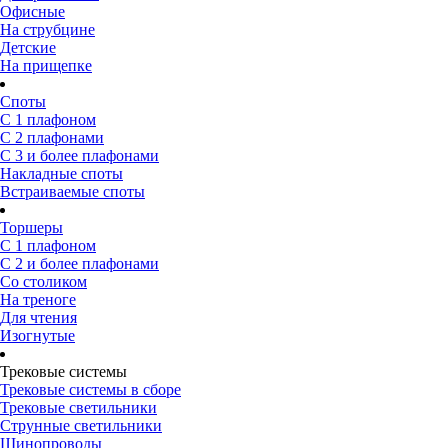
Офисные
На струбцине
Детские
На прищепке
Споты
С 1 плафоном
С 2 плафонами
С 3 и более плафонами
Накладные споты
Встраиваемые споты
Торшеры
С 1 плафоном
С 2 и более плафонами
Со столиком
На треноге
Для чтения
Изогнутые
Трековые системы
Трековые системы в сборе
Трековые светильники
Струнные светильники
Шинопроводы