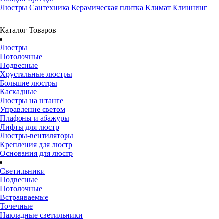
Люстры
Сантехника
Керамическая плитка
Климат
Клиннинг
Каталог Товаров
Люстры
Потолочные
Подвесные
Хрустальные люстры
Большие люстры
Каскадные
Люстры на штанге
Управление светом
Плафоны и абажуры
Лифты для люстр
Люстры-вентиляторы
Крепления для люстр
Основания для люстр
Светильники
Подвесные
Потолочные
Встраиваемые
Точечные
Накладные светильники