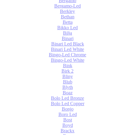
Bergamo
Bergamo-Led
Berkley
Bethan
Betta
Bikko Led
Bilja
Binari
Binari Led Black
Binari Led White
Bingo-Led Chrome
Bingo-Led White
Bink
Birk 2
Bliny
Blub
Blyth
Boaz
Bolo Led Bronze
Bolo Led Copper
Bonjo
Boro Led
Bost
Boyd
Brackx