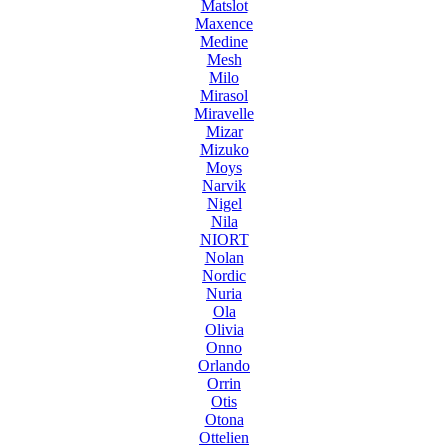
Matslot
Maxence
Medine
Mesh
Milo
Mirasol
Miravelle
Mizar
Mizuko
Moys
Narvik
Nigel
Nila
NIORT
Nolan
Nordic
Nuria
Ola
Olivia
Onno
Orlando
Orrin
Otis
Otona
Ottelien