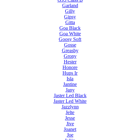
Garland
Gilly
Gipsy
Gitta
Goa Black
Goa White
Goosy Soft
Gosse
Greasby
Grony
Hester
Honore
Hups Ir
Isla
Jantine
Jany
Jaster Led Black
Jaster Led White
Jazzlynn
Jelte
Jesse
Jive
Joanet
Joe