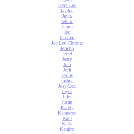
Javra-Led
Jayden
Jayla
Jellum
Jenno
Jeo
Jeo Led
Jeo Led Chrome
Jericho
Jerrel
Jessy
Jolli
Jorit
Jorius
Joshua
Josy-Led
Joyce
Julot
Justin
Kaddy
Kangaroo
Kant
Karla
Kenjiro