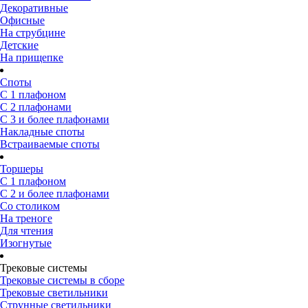
Декоративные
Офисные
На струбцине
Детские
На прищепке
Споты
С 1 плафоном
С 2 плафонами
С 3 и более плафонами
Накладные споты
Встраиваемые споты
Торшеры
С 1 плафоном
С 2 и более плафонами
Со столиком
На треноге
Для чтения
Изогнутые
Трековые системы
Трековые системы в сборе
Трековые светильники
Струнные светильники