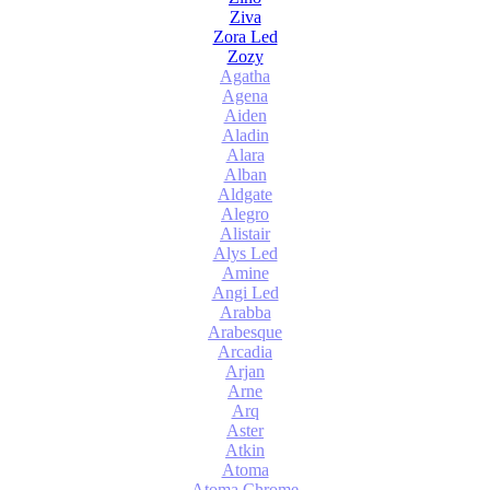
Ziva
Zora Led
Zozy
Agatha
Agena
Aiden
Aladin
Alara
Alban
Aldgate
Alegro
Alistair
Alys Led
Amine
Angi Led
Arabba
Arabesque
Arcadia
Arjan
Arne
Arq
Aster
Atkin
Atoma
Atoma Chrome