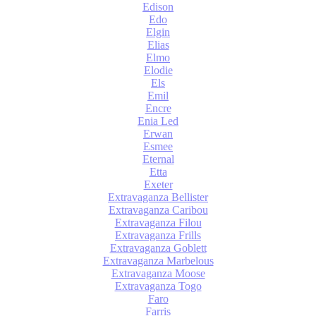
Edison
Edo
Elgin
Elias
Elmo
Elodie
Els
Emil
Encre
Enia Led
Erwan
Esmee
Eternal
Etta
Exeter
Extravaganza Bellister
Extravaganza Caribou
Extravaganza Filou
Extravaganza Frills
Extravaganza Goblett
Extravaganza Marbelous
Extravaganza Moose
Extravaganza Togo
Faro
Farris