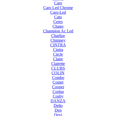
Caro
Caro Led Chrome
Caro-Led
Cato
Ceres
Chago
Champion Ac Led
Charlize
Chimney
CINTRA
Cintra
Circle
Claire
Clairette
CLUBS
COLIN
Combo
Comet
Cooper
Corina
Cosby
DANZA
Delto
Den
Devi