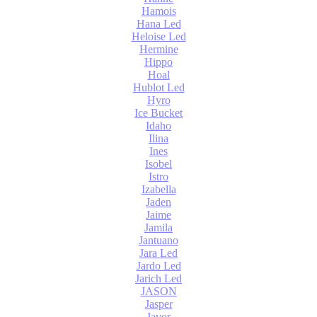
Hamois
Hana Led
Heloise Led
Hermine
Hippo
Hoal
Hublot Led
Hyro
Ice Bucket
Idaho
Ilina
Ines
Isobel
Istro
Izabella
Jaden
Jaime
Jamila
Jantuano
Jara Led
Jardo Led
Jarich Led
JASON
Jasper
Javor