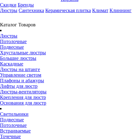
Скидки
Бренды
Люстры
Сантехника
Керамическая плитка
Климат
Клиннинг
Каталог Товаров
Люстры
Потолочные
Подвесные
Хрустальные люстры
Большие люстры
Каскадные
Люстры на штанге
Управление светом
Плафоны и абажуры
Лифты для люстр
Люстры-вентиляторы
Крепления для люстр
Основания для люстр
Светильники
Подвесные
Потолочные
Встраиваемые
Точечные