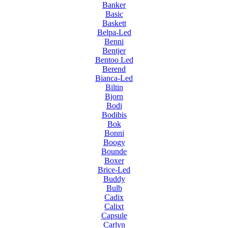
Banker
Basic
Baskett
Belpa-Led
Benni
Bentjer
Bentoo Led
Berend
Bianca-Led
Biltin
Bjorn
Bodi
Bodibis
Bok
Bonni
Boogy
Bounde
Boxer
Brice-Led
Buddy
Bulb
Cadix
Calixt
Capsule
Carlyn