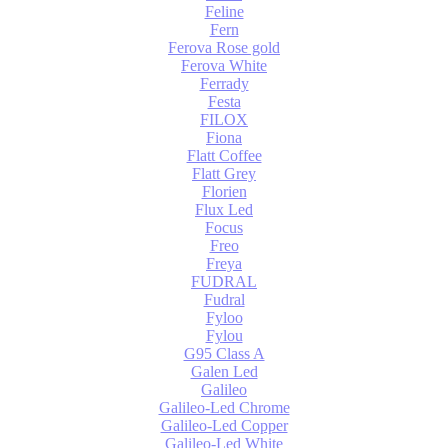
Feline
Fern
Ferova Rose gold
Ferova White
Ferrady
Festa
FILOX
Fiona
Flatt Coffee
Flatt Grey
Florien
Flux Led
Focus
Freo
Freya
FUDRAL
Fudral
Fyloo
Fylou
G95 Class A
Galen Led
Galileo
Galileo-Led Chrome
Galileo-Led Copper
Galileo-Led White