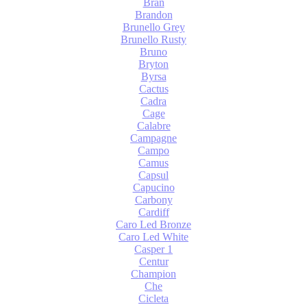
Bran
Brandon
Brunello Grey
Brunello Rusty
Bruno
Bryton
Byrsa
Cactus
Cadra
Cage
Calabre
Campagne
Campo
Camus
Capsul
Capucino
Carbony
Cardiff
Caro Led Bronze
Caro Led White
Casper 1
Centur
Champion
Che
Cicleta