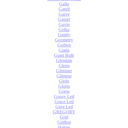
Galla
Garell
Garve
Gasset
Gavin
Gelka
Gently
Geometry
Gerben
Giada
Giant Bulb
Glendale
Glenn
Glimmer
Glimpse
Globi
Glorio
Goess
Goosy Led
Grace Led
Greg Led
GREGORY
Grid
Griffon
Hahne