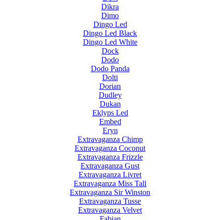
Dikra
Dimo
Dingo Led
Dingo Led Black
Dingo Led White
Dock
Dodo
Dodo Panda
Dolti
Dorian
Dudley
Dukan
Eklyps Led
Embed
Eryn
Extravaganza Chimp
Extravaganza Coconut
Extravaganza Frizzle
Extravaganza Gust
Extravaganza Livret
Extravaganza Miss Tall
Extravaganza Sir Winston
Extravaganza Tusse
Extravaganza Velvet
Fabian