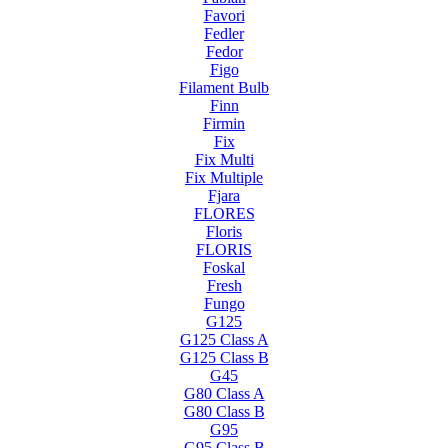
Favori
Fedler
Fedor
Figo
Filament Bulb
Finn
Firmin
Fix
Fix Multi
Fix Multiple
Fjara
FLORES
Floris
FLORIS
Foskal
Fresh
Fungo
G125
G125 Class A
G125 Class B
G45
G80 Class A
G80 Class B
G95
G95 Class B