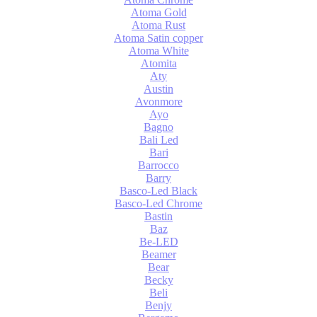
Atoma Gold
Atoma Rust
Atoma Satin copper
Atoma White
Atomita
Aty
Austin
Avonmore
Ayo
Bagno
Bali Led
Bari
Barrocco
Barry
Basco-Led Black
Basco-Led Chrome
Bastin
Baz
Be-LED
Beamer
Bear
Becky
Beli
Benjy