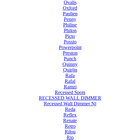
Ovalis
Oxford
Paulien
Penny
Philine
Philon
Picto
Possio
Powerpoint
Preston
Punch
Quinny
Quirijn
Rafa
Rafal
Ramzi
Recessed Spots
RECESSED WALL DIMMER
Recessed Wall Dimmer Nl
Reda
Reflex
Renate
Retro
Rilou
Rio