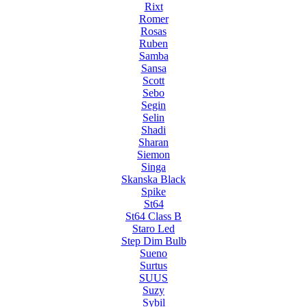
Rixt
Romer
Rosas
Ruben
Samba
Sansa
Scott
Sebo
Segin
Selin
Shadi
Sharan
Siemon
Singa
Skanska Black
Spike
St64
St64 Class B
Staro Led
Step Dim Bulb
Sueno
Surtus
SUUS
Suzy
Sybil