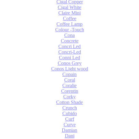
Cigal Copper
Cigal White
Claire Mini
Coffee
Coffee Lamp
Colour -Touch
Cona
Concrete
Concri Led
Concri-Led
Conni Led
Conos Grey
Conos Light wood
Copain
Coral
Coralie
Corentin
Corky
Cotton Shade
Crunch
Cubido
Curf
Curve
Damian
Dani