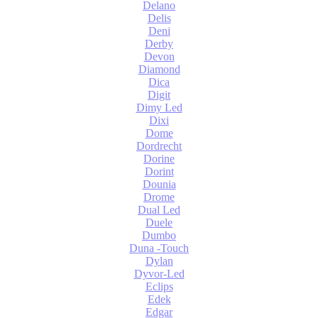
Delano
Delis
Deni
Derby
Devon
Diamond
Dica
Digit
Dimy Led
Dixi
Dome
Dordrecht
Dorine
Dorint
Dounia
Drome
Dual Led
Duele
Dumbo
Duna -Touch
Dylan
Dyvor-Led
Eclips
Edek
Edgar