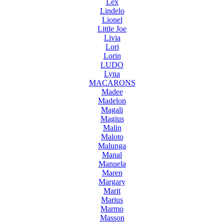
Lex
Lindelo
Lionel
Little Joe
Livia
Lori
Lorin
LUDO
Lyna
MACARONS
Madee
Madelon
Magali
Magius
Malin
Maloto
Malunga
Manal
Manuela
Maren
Margary
Marit
Marius
Marmo
Masson