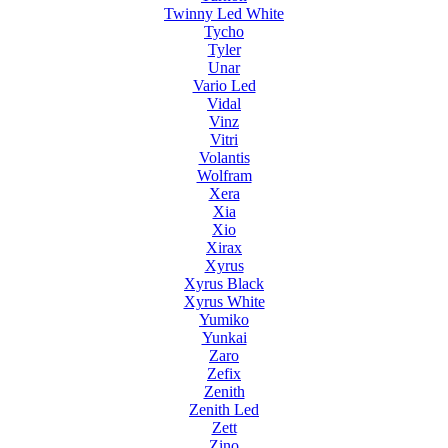
Twinny Led White
Tycho
Tyler
Unar
Vario Led
Vidal
Vinz
Vitri
Volantis
Wolfram
Xera
Xia
Xio
Xirax
Xyrus
Xyrus Black
Xyrus White
Yumiko
Yunkai
Zaro
Zefix
Zenith
Zenith Led
Zett
Zino