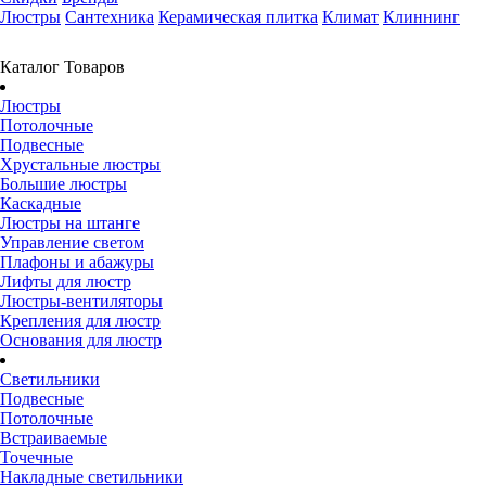
Люстры
Сантехника
Керамическая плитка
Климат
Клиннинг
Каталог Товаров
Люстры
Потолочные
Подвесные
Хрустальные люстры
Большие люстры
Каскадные
Люстры на штанге
Управление светом
Плафоны и абажуры
Лифты для люстр
Люстры-вентиляторы
Крепления для люстр
Основания для люстр
Светильники
Подвесные
Потолочные
Встраиваемые
Точечные
Накладные светильники