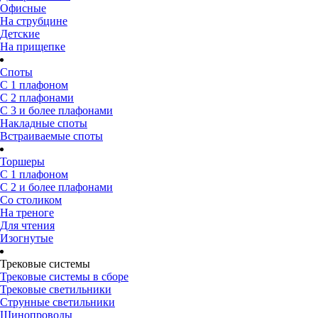
Офисные
На струбцине
Детские
На прищепке
Споты
С 1 плафоном
С 2 плафонами
С 3 и более плафонами
Накладные споты
Встраиваемые споты
Торшеры
С 1 плафоном
С 2 и более плафонами
Со столиком
На треноге
Для чтения
Изогнутые
Трековые системы
Трековые системы в сборе
Трековые светильники
Струнные светильники
Шинопроводы