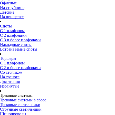
Офисные
На струбцине
Детские
На прищепке
Споты
С 1 плафоном
С 2 плафонами
С 3 и более плафонами
Накладные споты
Встраиваемые споты
Торшеры
С 1 плафоном
С 2 и более плафонами
Со столиком
На треноге
Для чтения
Изогнутые
Трековые системы
Трековые системы в сборе
Трековые светильники
Струнные светильники
Шинопроводы