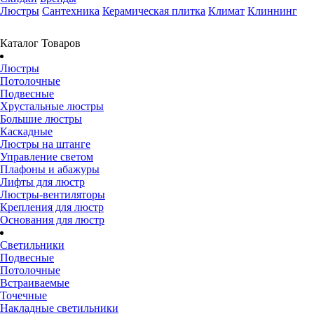
Люстры
Сантехника
Керамическая плитка
Климат
Клиннинг
Каталог Товаров
Люстры
Потолочные
Подвесные
Хрустальные люстры
Большие люстры
Каскадные
Люстры на штанге
Управление светом
Плафоны и абажуры
Лифты для люстр
Люстры-вентиляторы
Крепления для люстр
Основания для люстр
Светильники
Подвесные
Потолочные
Встраиваемые
Точечные
Накладные светильники