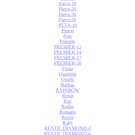
Pars/s-10
Pars/s-20
Pars/s-30
Pars/s-50
PETA-10
Pluton
Polo
Portable
PREMIER-12
PREMIER-14
PREMIER-17
PREMIER-20
Puma
Quantum
Quartz
Radian
RAINBOW
Regal
Ren
Rodos
Romario
Rover
Ruby
RUSTIC DIAMOND-4
RUSTIC DIAMOND-6