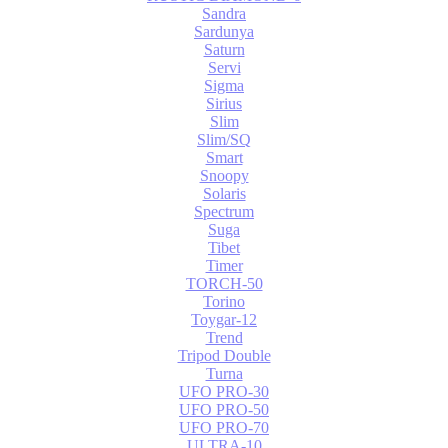
Sandra
Sardunya
Saturn
Servi
Sigma
Sirius
Slim
Slim/SQ
Smart
Snoopy
Solaris
Spectrum
Suga
Tibet
Timer
TORCH-50
Torino
Toygar-12
Trend
Tripod Double
Turna
UFO PRO-30
UFO PRO-50
UFO PRO-70
ULTRA-10