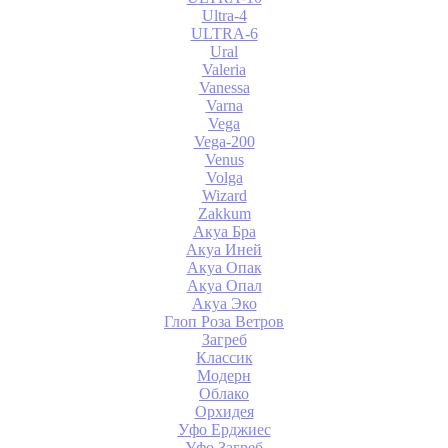
Ultra-4
ULTRA-6
Ural
Valeria
Vanessa
Varna
Vega
Vega-200
Venus
Volga
Wizard
Zakkum
Акуа Бра
Акуа Иней
Акуа Опак
Акуа Опал
Акуа Эко
Глоп Роза Ветров
Загреб
Классик
Модерн
Облако
Орхидея
Уфо Ерджиес
Уфо Загреб