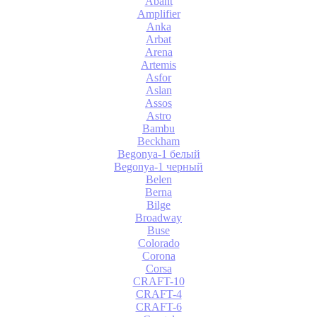
Abant
Amplifier
Anka
Arbat
Arena
Artemis
Asfor
Aslan
Assos
Astro
Bambu
Beckham
Begonya-1 белый
Begonya-1 черный
Belen
Berna
Bilge
Broadway
Buse
Colorado
Corona
Corsa
CRAFT-10
CRAFT-4
CRAFT-6