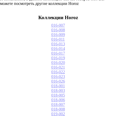
можете посмотреть другие коллекции Horoz
Коллекции Horoz
016-007
016-008
016-009
016-011
016-013
016-014
016-017
016-019
016-020
016-021
016-022
016-023
016-026
018-001
018-003
018-005
018-006
018-007
018-008
019-002