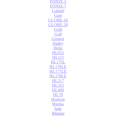
FONIX-5
FONIX-7
Gabriel
Ganj
GLOBE-16
GLOBE-20
Gold
Golf
Gurgen
Halley
Helix
HL052
HL115
HL175L
HL176LE
HL177LE
HL178LE
HL217
HL315
HL490
HL70
Horizon
Hurma
Igde
Ihlamur