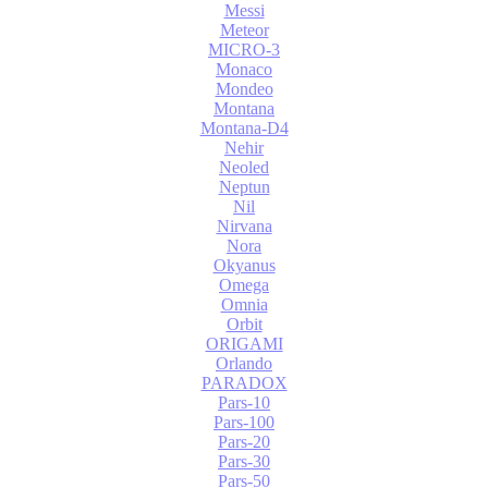
Messi
Meteor
MICRO-3
Monaco
Mondeo
Montana
Montana-D4
Nehir
Neoled
Neptun
Nil
Nirvana
Nora
Okyanus
Omega
Omnia
Orbit
ORIGAMI
Orlando
PARADOX
Pars-10
Pars-100
Pars-20
Pars-30
Pars-50