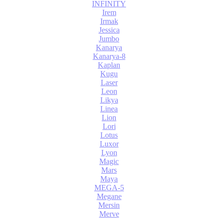
INFINITY
Irem
Irmak
Jessica
Jumbo
Kanarya
Kanarya-8
Kaplan
Kugu
Laser
Leon
Likya
Linea
Lion
Lori
Lotus
Luxor
Lyon
Magic
Mars
Maya
MEGA-5
Megane
Mersin
Merve