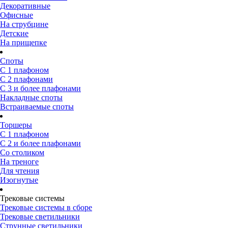
Декоративные
Офисные
На струбцине
Детские
На прищепке
Споты
С 1 плафоном
С 2 плафонами
С 3 и более плафонами
Накладные споты
Встраиваемые споты
Торшеры
С 1 плафоном
С 2 и более плафонами
Со столиком
На треноге
Для чтения
Изогнутые
Трековые системы
Трековые системы в сборе
Трековые светильники
Струнные светильники