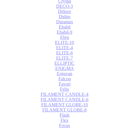
Crystal
DECO-3
Deluxe
Didim
Duramax
Ebabil
Ebabil-9
Ebru
ELITE-10
ELITE-4
ELITE-6
ELITE-7
ELLIPTIC
ENIGMA
Erguvan
Falcon
Favori
Felix
FILAMENT CANDLE-4
FILAMENT CANDLE-6
FILAMENT GLOBE-10
FILAMENT GLOBE-8
Flash
Flex
Focus