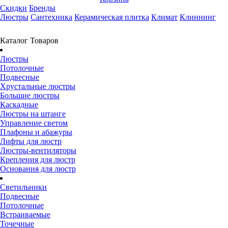
Скидки
Бренды
Люстры
Сантехника
Керамическая плитка
Климат
Клиннинг
Каталог Товаров
Люстры
Потолочные
Подвесные
Хрустальные люстры
Большие люстры
Каскадные
Люстры на штанге
Управление светом
Плафоны и абажуры
Лифты для люстр
Люстры-вентиляторы
Крепления для люстр
Основания для люстр
Светильники
Подвесные
Потолочные
Встраиваемые
Точечные