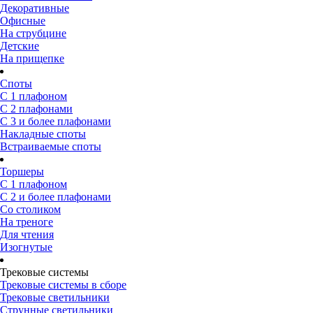
Декоративные
Офисные
На струбцине
Детские
На прищепке
Споты
С 1 плафоном
С 2 плафонами
С 3 и более плафонами
Накладные споты
Встраиваемые споты
Торшеры
С 1 плафоном
С 2 и более плафонами
Со столиком
На треноге
Для чтения
Изогнутые
Трековые системы
Трековые системы в сборе
Трековые светильники
Струнные светильники