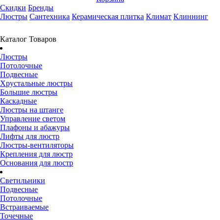
Скидки
Бренды
Люстры
Сантехника
Керамическая плитка
Климат
Клиннинг
Каталог Товаров
Люстры
Потолочные
Подвесные
Хрустальные люстры
Большие люстры
Каскадные
Люстры на штанге
Управление светом
Плафоны и абажуры
Лифты для люстр
Люстры-вентиляторы
Крепления для люстр
Основания для люстр
Светильники
Подвесные
Потолочные
Встраиваемые
Точечные