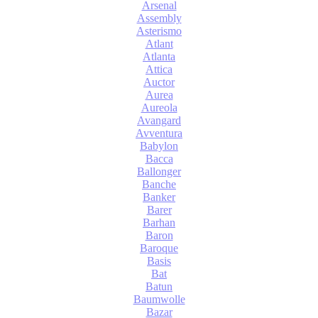
Arsenal
Assembly
Asterismo
Atlant
Atlanta
Attica
Auctor
Aurea
Aureola
Avangard
Avventura
Babylon
Bacca
Ballonger
Banche
Banker
Barer
Barhan
Baron
Baroque
Basis
Bat
Batun
Baumwolle
Bazar