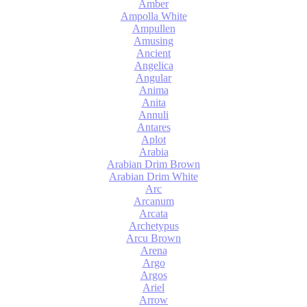
Amber
Ampolla White
Ampullen
Amusing
Ancient
Angelica
Angular
Anima
Anita
Annuli
Antares
Aplot
Arabia
Arabian Drim Brown
Arabian Drim White
Arc
Arcanum
Arcata
Archetypus
Arcu Brown
Arena
Argo
Argos
Ariel
Arrow