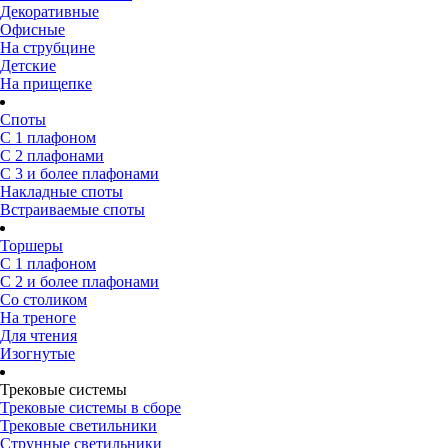
Декоративные
Офисные
На струбцине
Детские
На прищепке
Споты
С 1 плафоном
С 2 плафонами
С 3 и более плафонами
Накладные споты
Встраиваемые споты
Торшеры
С 1 плафоном
С 2 и более плафонами
Со столиком
На треноге
Для чтения
Изогнутые
Трековые системы
Трековые системы в сборе
Трековые светильники
Струнные светильники