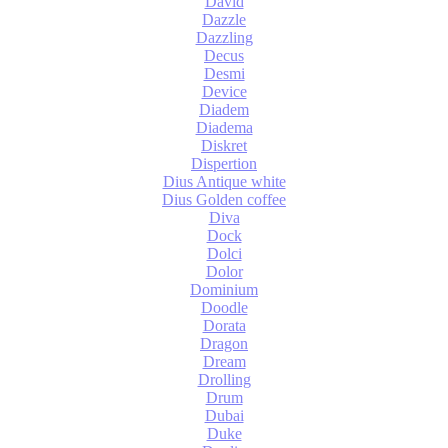
David
Dazzle
Dazzling
Decus
Desmi
Device
Diadem
Diadema
Diskret
Dispertion
Dius Antique white
Dius Golden coffee
Diva
Dock
Dolci
Dolor
Dominium
Doodle
Dorata
Dragon
Dream
Drolling
Drum
Dubai
Duke