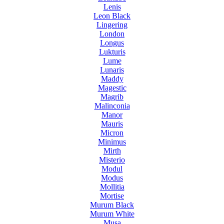
Lenis
Leon Black
Lingering
London
Longus
Lukturis
Lume
Lunaris
Maddy
Magestic
Magrib
Malinconia
Manor
Mauris
Micron
Minimus
Mirth
Misterio
Modul
Modus
Mollitia
Mortise
Murum Black
Murum White
Musa