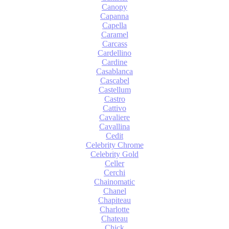
Canopy
Capanna
Capella
Caramel
Carcass
Cardellino
Cardine
Casablanca
Cascabel
Castellum
Castro
Cattivo
Cavaliere
Cavallina
Cedit
Celebrity Chrome
Celebrity Gold
Celler
Cerchi
Chainomatic
Chanel
Chapiteau
Charlotte
Chateau
Chick