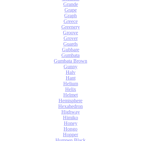
Grande
Grape
Graph
Greece
Greenery
Groove
Grover
Guards
Gubbare
Gumbata
Gumbata Brown
Gunny
Halv
Hant
Helium
Helix
Helmet
Hemisphere
Hexahedron
Highway
Himiko
Honey
Hongo
Hopper
Humpen Black