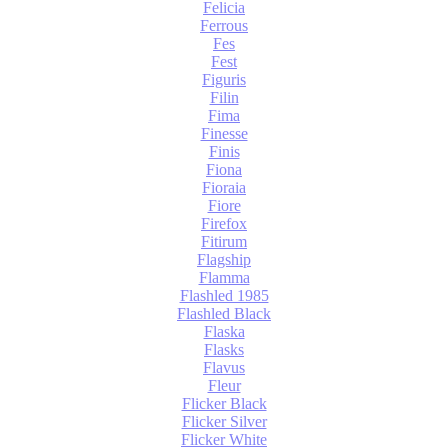
Felicia
Ferrous
Fes
Fest
Figuris
Filin
Fima
Finesse
Finis
Fiona
Fioraia
Fiore
Firefox
Fitirum
Flagship
Flamma
Flashled 1985
Flashled Black
Flaska
Flasks
Flavus
Fleur
Flicker Black
Flicker Silver
Flicker White