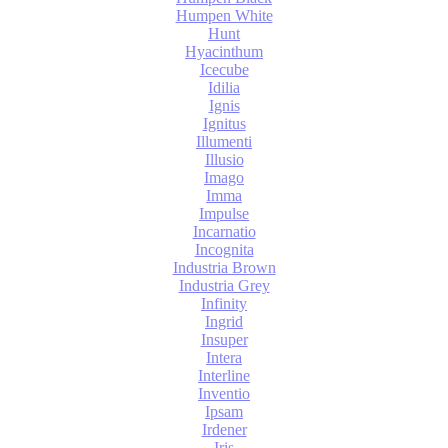
Humpen White
Hunt
Hyacinthum
Icecube
Idilia
Ignis
Ignitus
Illumenti
Illusio
Imago
Imma
Impulse
Incarnatio
Incognita
Industria Brown
Industria Grey
Infinity
Ingrid
Insuper
Intera
Interline
Inventio
Ipsam
Irdener
Iris