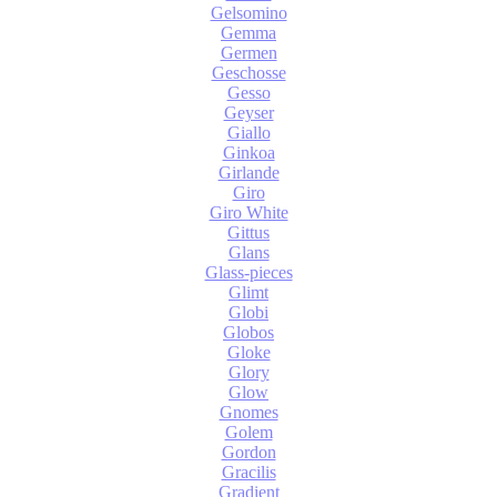
Gelsomino
Gemma
Germen
Geschosse
Gesso
Geyser
Giallo
Ginkoa
Girlande
Giro
Giro White
Gittus
Glans
Glass-pieces
Glimt
Globi
Globos
Gloke
Glory
Glow
Gnomes
Golem
Gordon
Gracilis
Gradient