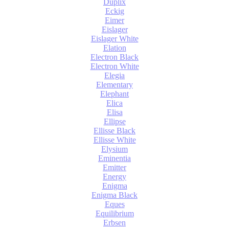
Duplix
Eckig
Eimer
Eislager
Eislager White
Elation
Electron Black
Electron White
Elegia
Elementary
Elephant
Elica
Elisa
Ellipse
Ellisse Black
Ellisse White
Elysium
Eminentia
Emitter
Energy
Enigma
Enigma Black
Eques
Equilibrium
Erbsen