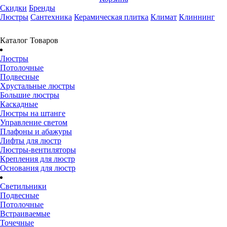
Скидки
Бренды
Люстры
Сантехника
Керамическая плитка
Климат
Клиннинг
Каталог Товаров
Люстры
Потолочные
Подвесные
Хрустальные люстры
Большие люстры
Каскадные
Люстры на штанге
Управление светом
Плафоны и абажуры
Лифты для люстр
Люстры-вентиляторы
Крепления для люстр
Основания для люстр
Светильники
Подвесные
Потолочные
Встраиваемые
Точечные