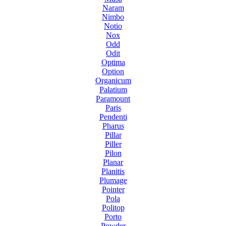
Naram
Nimbo
Notio
Nox
Odd
Odit
Optima
Option
Organicum
Palatium
Paramount
Paris
Pendenti
Pharus
Pillar
Piller
Pilon
Planar
Planitis
Plumage
Pointer
Pola
Politop
Porto
Powder