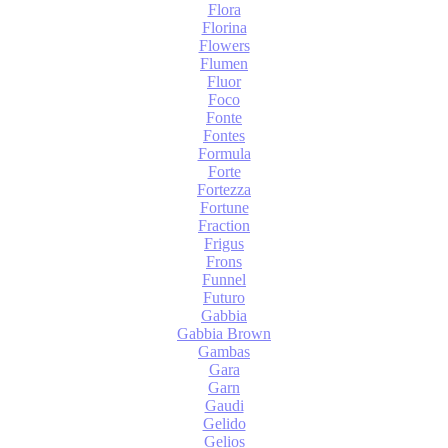
Flora
Florina
Flowers
Flumen
Fluor
Foco
Fonte
Fontes
Formula
Forte
Fortezza
Fortune
Fraction
Frigus
Frons
Funnel
Futuro
Gabbia
Gabbia Brown
Gambas
Gara
Garn
Gaudi
Gelido
Gelios