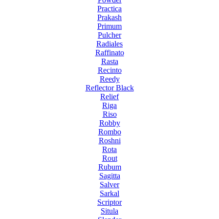
Practica
Prakash
Primum
Pulcher
Radiales
Raffinato
Rasta
Recinto
Reedy
Reflector Black
Relief
Riga
Riso
Robby
Rombo
Roshni
Rota
Rout
Rubum
Sagitta
Salver
Sarkal
Scriptor
Situla