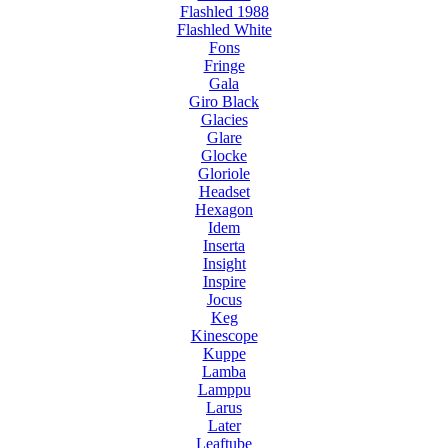
Flashled 1988
Flashled White
Fons
Fringe
Gala
Giro Black
Glacies
Glare
Glocke
Gloriole
Headset
Hexagon
Idem
Inserta
Insight
Inspire
Jocus
Keg
Kinescope
Kuppe
Lamba
Lamppu
Larus
Later
Leaftube