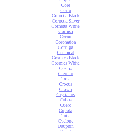
Core
Corfu
Cornetta Black
Cornetta Silver
Cornetta White
Cornisa
Cornu
Coronation
Corruga
Cosmical
Cosmics Black
Cosmics White
Cosmo
Cremlin
Crete
Crocus
Crown
Crystallus
Cubus
Cuero
Cupola
Cutie
Cyclone
Dauphin