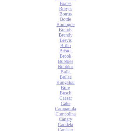
Bones
Borges
Botrus
Bottle
Boulogne
Brandy
Brendy
Brevis
Brillo
Bristol
Brook
Bubbles
Bubblor
Bulla
Bullae
Bungalou
Burg
Busch
Caesar
Cake
Campanula
Campolina
Canary
Candela
Canister