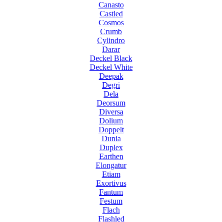
Canasto
Castled
Cosmos
Crumb
Cylindro
Darar
Deckel Black
Deckel White
Deepak
Degri
Dela
Deorsum
Diversa
Dolium
Doppelt
Dunia
Duplex
Earthen
Elongatur
Etiam
Exortivus
Fantum
Festum
Flach
Flashled