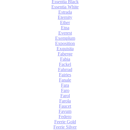
Essentia Black
Essentia White
Estrada
Eternity
Ether
Etna
Everest
Exemplum
Exposition
Exquisita
Faberge
Fabia
Fackel
Fahrrad
Fairies
Fanale
Fara
Faro
Farol
Farola
Faucet
Favum
Federo
Feerie Gold
Feerie Silver