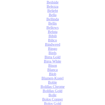
Bedside
Belezza
Beliebt
Bella
Bellinda
Bellis
Bellows
Beluta
Bibili
Bilico
Bindweed
Bingo
Birds
Birra Gold
Birra White
Bison
Blanca
Blob
Blumen-Kugel
Boble
Bolillas Chrome
Bolillas Gold
Bolle
Bolos Copper
Bolos Gold