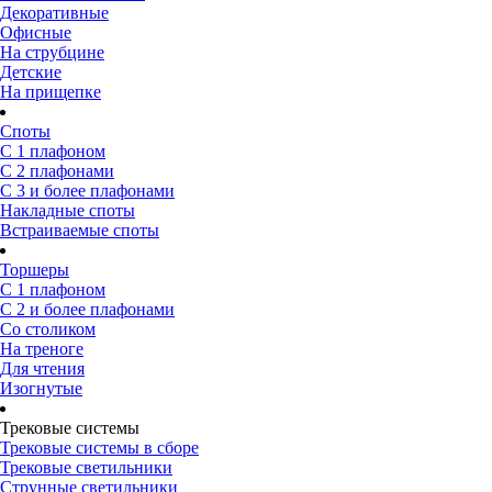
Декоративные
Офисные
На струбцине
Детские
На прищепке
Споты
С 1 плафоном
С 2 плафонами
С 3 и более плафонами
Накладные споты
Встраиваемые споты
Торшеры
С 1 плафоном
С 2 и более плафонами
Со столиком
На треноге
Для чтения
Изогнутые
Трековые системы
Трековые системы в сборе
Трековые светильники
Струнные светильники