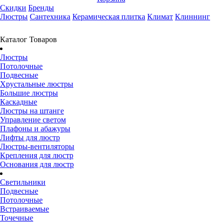
Скидки
Бренды
Люстры
Сантехника
Керамическая плитка
Климат
Клиннинг
Каталог Товаров
Люстры
Потолочные
Подвесные
Хрустальные люстры
Большие люстры
Каскадные
Люстры на штанге
Управление светом
Плафоны и абажуры
Лифты для люстр
Люстры-вентиляторы
Крепления для люстр
Основания для люстр
Светильники
Подвесные
Потолочные
Встраиваемые
Точечные