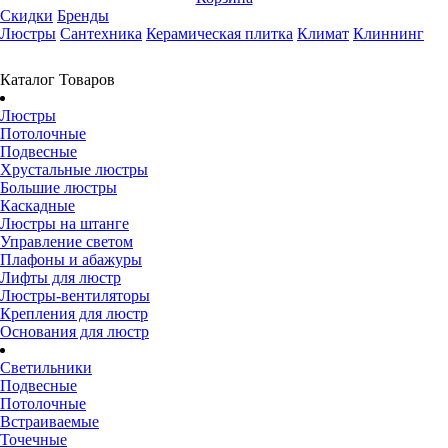
Скидки
Бренды
Люстры
Сантехника
Керамическая плитка
Климат
Клиннинг
Каталог Товаров
Люстры
Потолочные
Подвесные
Хрустальные люстры
Большие люстры
Каскадные
Люстры на штанге
Управление светом
Плафоны и абажуры
Лифты для люстр
Люстры-вентиляторы
Крепления для люстр
Основания для люстр
Светильники
Подвесные
Потолочные
Встраиваемые
Точечные