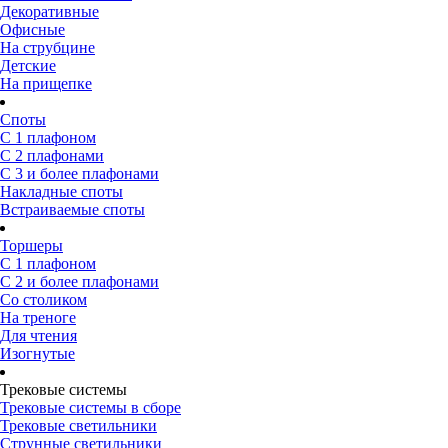
Декоративные
Офисные
На струбцине
Детские
На прищепке
Споты
С 1 плафоном
С 2 плафонами
С 3 и более плафонами
Накладные споты
Встраиваемые споты
Торшеры
С 1 плафоном
С 2 и более плафонами
Со столиком
На треноге
Для чтения
Изогнутые
Трековые системы
Трековые системы в сборе
Трековые светильники
Струнные светильники