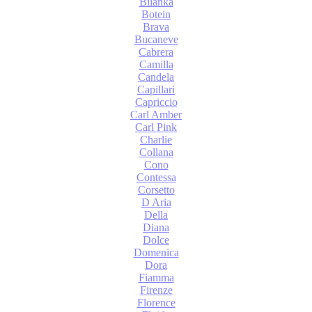
Bilanka
Botein
Brava
Bucaneve
Cabrera
Camilla
Candela
Capillari
Capriccio
Carl Amber
Carl Pink
Charlie
Collana
Cono
Contessa
Corsetto
D Aria
Della
Diana
Dolce
Domenica
Dora
Fiamma
Firenze
Florence