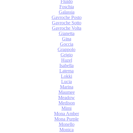
Fluido
Foschia
Galassia
Gavroche Posto
Gavroche Sotto
Gavroche Volta
Gianetta
Gina
Goccia
Grappolo
Grigio
Hazel
Isabella
Laterna
Lokki
Lucia
Marina
Maumee
Meadow
Medison
Mimi
Mona Amber
Mona Purple
Monello
Monica