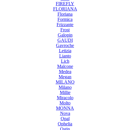
FIREFLY
FLORIANA
Floriana
Formica
Frizzante
Frost
Galopin
GAUDI
Gavroche
Letizia
Lianto
Lich
Malcone
Medea
Megan
MILANO
Milano
Millie
Miracolo
Molto
MONNA
Nova
Opal
Ophelia
Ostin