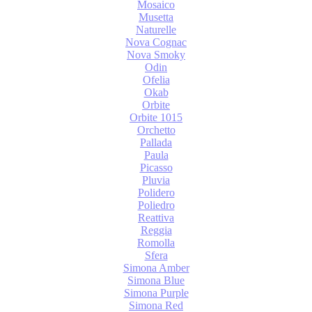
Mosaico
Musetta
Naturelle
Nova Cognac
Nova Smoky
Odin
Ofelia
Okab
Orbite
Orbite 1015
Orchetto
Pallada
Paula
Picasso
Pluvia
Polidero
Poliedro
Reattiva
Reggia
Romolla
Sfera
Simona Amber
Simona Blue
Simona Purple
Simona Red