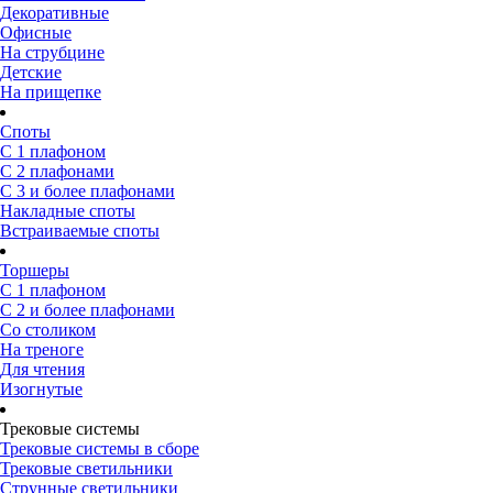
Декоративные
Офисные
На струбцине
Детские
На прищепке
Споты
С 1 плафоном
С 2 плафонами
С 3 и более плафонами
Накладные споты
Встраиваемые споты
Торшеры
С 1 плафоном
С 2 и более плафонами
Со столиком
На треноге
Для чтения
Изогнутые
Трековые системы
Трековые системы в сборе
Трековые светильники
Струнные светильники