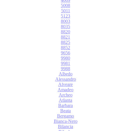
4069
5008
5011
5123
8003
8035
8820
8821
8825
8852
9656
9980
9981
9988
Albedo
Alessandro
Alveare
Amadeo
Archeo
Atlanta
Barbara
Beata
Bergamo
Bianca-Nero
Bilancia