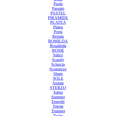
Paola
Passato
PASTEL
PIRAMIDE
PLATEA
Platea
Porta
Renata
ROMILDA
Rosalinda
ROSIE
Salice
Scandy
Sciuscia
Scugnizzo
Sham
SOLE
Sonata
STERZO
Subra
Summer
Tenerife
Trieste
Trumpet
Twins