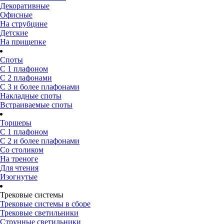
Декоративные
Офисные
На струбцине
Детские
На прищепке
Споты
С 1 плафоном
С 2 плафонами
С 3 и более плафонами
Накладные споты
Встраиваемые споты
Торшеры
С 1 плафоном
С 2 и более плафонами
Со столиком
На треноге
Для чтения
Изогнутые
Трековые системы
Трековые системы в сборе
Трековые светильники
Струнные светильники