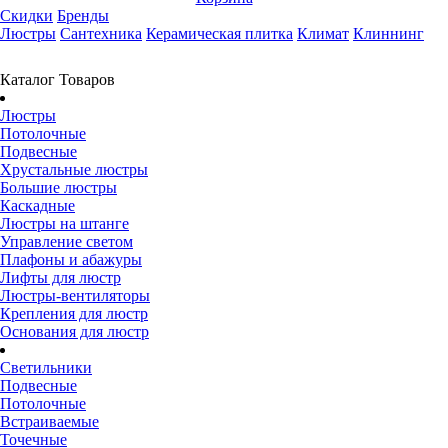
Скидки
Бренды
Люстры
Сантехника
Керамическая плитка
Климат
Клиннинг
Каталог Товаров
Люстры
Потолочные
Подвесные
Хрустальные люстры
Большие люстры
Каскадные
Люстры на штанге
Управление светом
Плафоны и абажуры
Лифты для люстр
Люстры-вентиляторы
Крепления для люстр
Основания для люстр
Светильники
Подвесные
Потолочные
Встраиваемые
Точечные