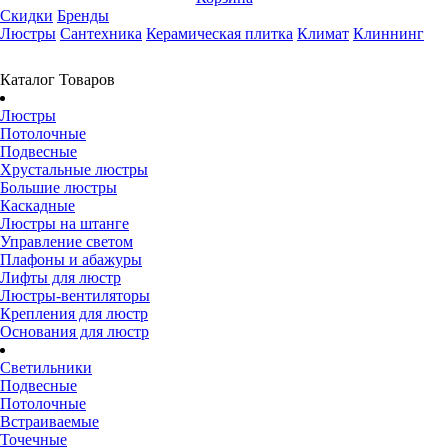
Скидки
Бренды
Люстры
Сантехника
Керамическая плитка
Климат
Клиннинг
Каталог Товаров
Люстры
Потолочные
Подвесные
Хрустальные люстры
Большие люстры
Каскадные
Люстры на штанге
Управление светом
Плафоны и абажуры
Лифты для люстр
Люстры-вентиляторы
Крепления для люстр
Основания для люстр
Светильники
Подвесные
Потолочные
Встраиваемые
Точечные