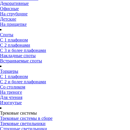
Декоративные
Офисные
На струбцине
Детские
На прищепке
Споты
С 1 плафоном
С 2 плафонами
С 3 и более плафонами
Накладные споты
Встраиваемые споты
Торшеры
С 1 плафоном
С 2 и более плафонами
Со столиком
На треноге
Для чтения
Изогнутые
Трековые системы
Трековые системы в сборе
Трековые светильники
Струнные светильники