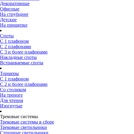
Декоративные
Офисные
На струбцине
Детские
На прищепке
Споты
С 1 плафоном
С 2 плафонами
С 3 и более плафонами
Накладные споты
Встраиваемые споты
Торшеры
С 1 плафоном
С 2 и более плафонами
Со столиком
На треноге
Для чтения
Изогнутые
Трековые системы
Трековые системы в сборе
Трековые светильники
Струнные светильники