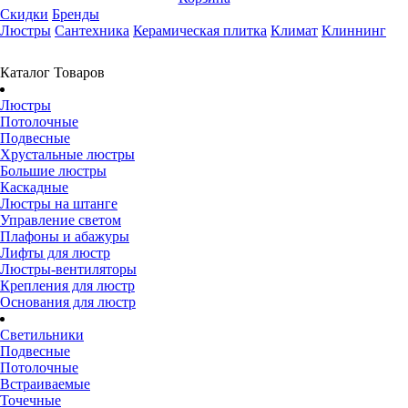
Скидки
Бренды
Люстры
Сантехника
Керамическая плитка
Климат
Клиннинг
Каталог Товаров
Люстры
Потолочные
Подвесные
Хрустальные люстры
Большие люстры
Каскадные
Люстры на штанге
Управление светом
Плафоны и абажуры
Лифты для люстр
Люстры-вентиляторы
Крепления для люстр
Основания для люстр
Светильники
Подвесные
Потолочные
Встраиваемые
Точечные