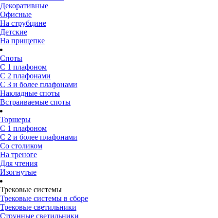
Декоративные
Офисные
На струбцине
Детские
На прищепке
Споты
С 1 плафоном
С 2 плафонами
С 3 и более плафонами
Накладные споты
Встраиваемые споты
Торшеры
С 1 плафоном
С 2 и более плафонами
Со столиком
На треноге
Для чтения
Изогнутые
Трековые системы
Трековые системы в сборе
Трековые светильники
Струнные светильники