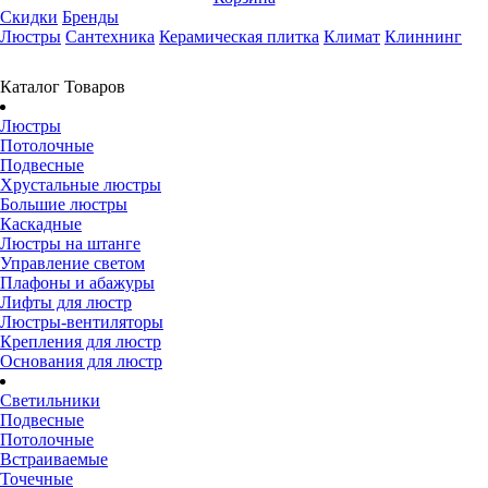
Скидки
Бренды
Люстры
Сантехника
Керамическая плитка
Климат
Клиннинг
Каталог Товаров
Люстры
Потолочные
Подвесные
Хрустальные люстры
Большие люстры
Каскадные
Люстры на штанге
Управление светом
Плафоны и абажуры
Лифты для люстр
Люстры-вентиляторы
Крепления для люстр
Основания для люстр
Светильники
Подвесные
Потолочные
Встраиваемые
Точечные