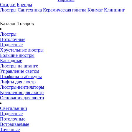
Скидки
Бренды
Люстры
Сантехника
Керамическая плитка
Климат
Клиннинг
Каталог Товаров
Люстры
Потолочные
Подвесные
Хрустальные люстры
Большие люстры
Каскадные
Люстры на штанге
Управление светом
Плафоны и абажуры
Лифты для люстр
Люстры-вентиляторы
Крепления для люстр
Основания для люстр
Светильники
Подвесные
Потолочные
Встраиваемые
Точечные