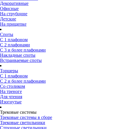
Декоративные
Офисные
На струбцине
Детские
На прищепке
Споты
С 1 плафоном
С 2 плафонами
С 3 и более плафонами
Накладные споты
Встраиваемые споты
Торшеры
С 1 плафоном
С 2 и более плафонами
Со столиком
На треноге
Для чтения
Изогнутые
Трековые системы
Трековые системы в сборе
Трековые светильники
Струнные светильники