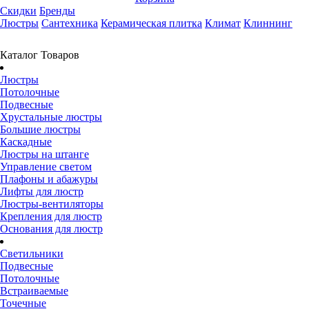
Скидки
Бренды
Люстры
Сантехника
Керамическая плитка
Климат
Клиннинг
Каталог Товаров
Люстры
Потолочные
Подвесные
Хрустальные люстры
Большие люстры
Каскадные
Люстры на штанге
Управление светом
Плафоны и абажуры
Лифты для люстр
Люстры-вентиляторы
Крепления для люстр
Основания для люстр
Светильники
Подвесные
Потолочные
Встраиваемые
Точечные