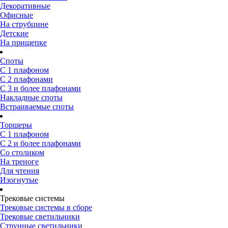
Декоративные
Офисные
На струбцине
Детские
На прищепке
Споты
С 1 плафоном
С 2 плафонами
С 3 и более плафонами
Накладные споты
Встраиваемые споты
Торшеры
С 1 плафоном
С 2 и более плафонами
Со столиком
На треноге
Для чтения
Изогнутые
Трековые системы
Трековые системы в сборе
Трековые светильники
Струнные светильники