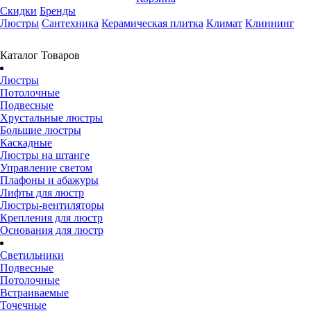
Скидки
Бренды
Люстры
Сантехника
Керамическая плитка
Климат
Клиннинг
Каталог Товаров
Люстры
Потолочные
Подвесные
Хрустальные люстры
Большие люстры
Каскадные
Люстры на штанге
Управление светом
Плафоны и абажуры
Лифты для люстр
Люстры-вентиляторы
Крепления для люстр
Основания для люстр
Светильники
Подвесные
Потолочные
Встраиваемые
Точечные