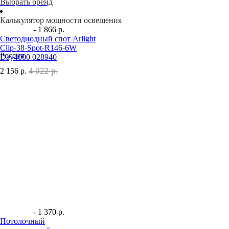
Выбрать бренд
Калькулятор мощности освещения
- 1 866 р.
Светодиодный спот Arlight
Clip-38-Spot-R146-6W
Россия
Day4000 028940
4 022 р.
2 156
р.
- 1 370 р.
Потолочный