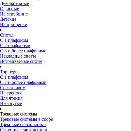
Декоративные
Офисные
На струбцине
Детские
На прищепке
Споты
С 1 плафоном
С 2 плафонами
С 3 и более плафонами
Накладные споты
Встраиваемые споты
Торшеры
С 1 плафоном
С 2 и более плафонами
Со столиком
На треноге
Для чтения
Изогнутые
Трековые системы
Трековые системы в сборе
Трековые светильники
Струнные светильники