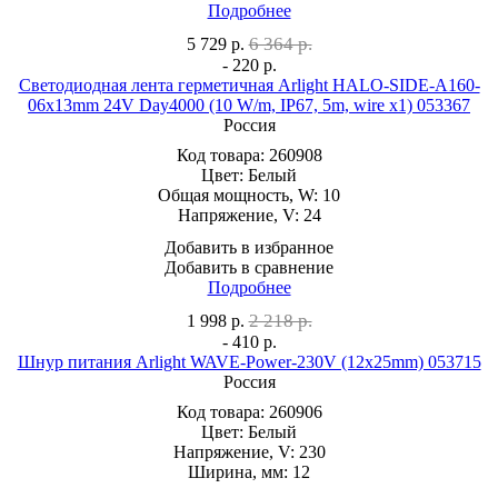
Подробнее
6 364 р.
5 729
р.
- 220 р.
Светодиодная лента герметичная Arlight HALO-SIDE-A160-
06x13mm 24V Day4000 (10 W/m, IP67, 5m, wire x1) 053367
Россия
Код товара:
260908
Цвет:
Белый
Общая мощность, W:
10
Напряжение, V:
24
Добавить в избранное
Добавить в сравнение
Подробнее
2 218 р.
1 998
р.
- 410 р.
Шнур питания Arlight WAVE-Power-230V (12x25mm) 053715
Россия
Код товара:
260906
Цвет:
Белый
Напряжение, V:
230
Ширина, мм:
12