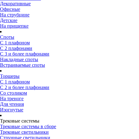
Декоративные
Офисные
На струбцине
Детские
На прищепке
Споты
С 1 плафоном
С 2 плафонами
С 3 и более плафонами
Накладные споты
Встраиваемые споты
Торшеры
С 1 плафоном
С 2 и более плафонами
Со столиком
На треноге
Для чтения
Изогнутые
Трековые системы
Трековые системы в сборе
Трековые светильники
Струнные светильники