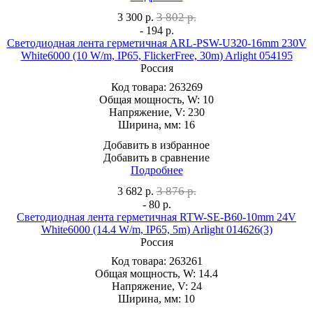
3 802 р.
3 300
р.
- 194 р.
Светодиодная лента герметичная ARL-PSW-U320-16mm 230V
White6000 (10 W/m, IP65, FlickerFree, 30m) Arlight 054195
Россия
Код товара:
263269
Общая мощность, W:
10
Напряжение, V:
230
Ширина, мм:
16
Добавить в избранное
Добавить в сравнение
Подробнее
3 876 р.
3 682
р.
- 80 р.
Светодиодная лента герметичная RTW-SE-B60-10mm 24V
White6000 (14.4 W/m, IP65, 5m) Arlight 014626(3)
Россия
Код товара:
263261
Общая мощность, W:
14.4
Напряжение, V:
24
Ширина, мм:
10