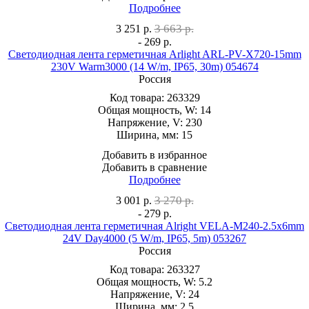
Подробнее
3 663 р.
3 251
р.
- 269 р.
Светодиодная лента герметичная Arlight ARL-PV-X720-15mm
230V Warm3000 (14 W/m, IP65, 30m) 054674
Россия
Код товара:
263329
Общая мощность, W:
14
Напряжение, V:
230
Ширина, мм:
15
Добавить в избранное
Добавить в сравнение
Подробнее
3 270 р.
3 001
р.
- 279 р.
Светодиодная лента герметичная Alright VELA-M240-2.5x6mm
24V Day4000 (5 W/m, IP65, 5m) 053267
Россия
Код товара:
263327
Общая мощность, W:
5.2
Напряжение, V:
24
Ширина, мм:
2.5