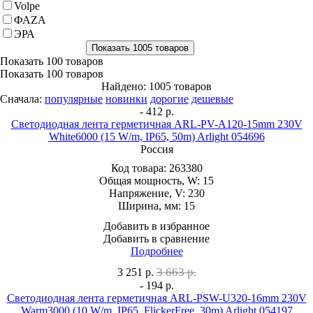
Volpe
ФАZA
ЭРА
Показать
100 товаров
Показать
100 товаров
Найдено: 1005 товаров
Сначала:
популярные
новинки
дорогие
дешевые
- 412 р.
Светодиодная лента герметичная ARL-PV-A120-15mm 230V
White6000 (15 W/m, IP65, 50m) Arlight 054696
Россия
Код товара:
263380
Общая мощность, W:
15
Напряжение, V:
230
Ширина, мм:
15
Добавить в избранное
Добавить в сравнение
Подробнее
3 663 р.
3 251
р.
- 194 р.
Светодиодная лента герметичная ARL-PSW-U320-16mm 230V
Warm3000 (10 W/m, IP65, FlickerFree, 30m) Arlight 054197