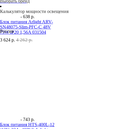
Выбрать бренд
Калькулятор мощности освещения
- 638 р.
Блок питания Arlight ARV-
SN48075-Slim-PFC-C 48V
Россия
75W IP20 1,56A 031504
4 262 р.
3 624
р.
- 743 р.
Блок питания HTS-400L-12