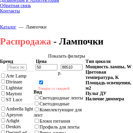
Дизайнерам и Архитекторам
Обратная связь
Контакты
Каталог
—
Лампочки
Распродажа
- Лампочки
Показать фильтры
Бренд
Цена
Тип цоколя
Мощность лампы, W
Цветовая
р.
Arte Lamp
температура, K
Divinare
Площадь освещения,
Lightstar
м2
Товары со скидкой
Вид
Пульт ДУ
Maytoni
Светодиодные ленты
Наличие диммера
ST Luce
Светодиодные
Ambrella light
Комплектующие для
Apeyron
лент
Arlight
Блоки питания
Denkirs
Профиль для ленты
DesignLed
Ретро-лампы