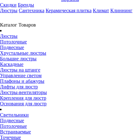
Скидки
Бренды
Люстры
Сантехника
Керамическая плитка
Климат
Клиннинг
Каталог Товаров
Люстры
Потолочные
Подвесные
Хрустальные люстры
Большие люстры
Каскадные
Люстры на штанге
Управление светом
Плафоны и абажуры
Лифты для люстр
Люстры-вентиляторы
Крепления для люстр
Основания для люстр
Светильники
Подвесные
Потолочные
Встраиваемые
Точечные