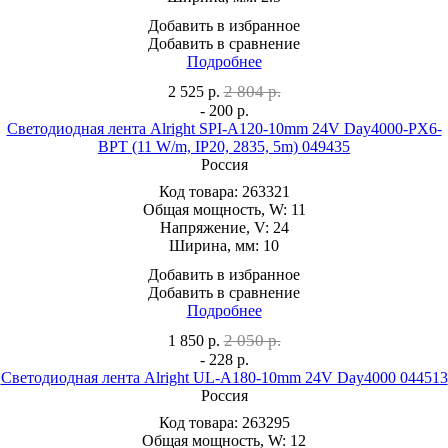
Добавить в избранное
Добавить в сравнение
Подробнее
2 804 р.
2 525
р.
- 200 р.
Светодиодная лента Alright SPI-A120-10mm 24V Day4000-PX6-
BPT (11 W/m, IP20, 2835, 5m) 049435
Россия
Код товара:
263321
Общая мощность, W:
11
Напряжение, V:
24
Ширина, мм:
10
Добавить в избранное
Добавить в сравнение
Подробнее
2 050 р.
1 850
р.
- 228 р.
Светодиодная лента Alright UL-A180-10mm 24V Day4000 044513
Россия
Код товара:
263295
Общая мощность, W:
12