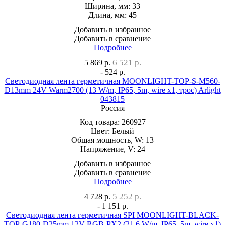
Ширина, мм:
33
Длина, мм:
45
Добавить в избранное
Добавить в сравнение
Подробнее
6 521 р.
5 869
р.
- 524 р.
Светодиодная лента герметичная MOONLIGHT-TOP-S-M560-
D13mm 24V Warm2700 (13 W/m, IP65, 5m, wire x1, трос) Arlight
043815
Россия
Код товара:
260927
Цвет:
Белый
Общая мощность, W:
13
Напряжение, V:
24
Добавить в избранное
Добавить в сравнение
Подробнее
5 252 р.
4 728
р.
- 1 151 р.
Светодиодная лента герметичная SPI MOONLIGHT-BLACK-
TOP-G180-D25mm 12V RGB-PX2 (21.6 W/m, IP65, 5m, wire x1)