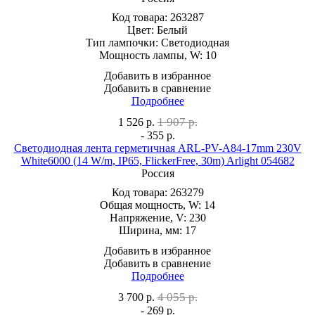
Код товара:
263287
Цвет:
Белый
Тип лампочки:
Светодиодная
Мощность лампы, W:
10
Добавить в избранное
Добавить в сравнение
Подробнее
1 907 р.
1 526
р.
- 355 р.
Светодиодная лента герметичная ARL-PV-A84-17mm 230V
White6000 (14 W/m, IP65, FlickerFree, 30m) Arlight 054682
Россия
Код товара:
263279
Общая мощность, W:
14
Напряжение, V:
230
Ширина, мм:
17
Добавить в избранное
Добавить в сравнение
Подробнее
4 055 р.
3 700
р.
- 269 р.