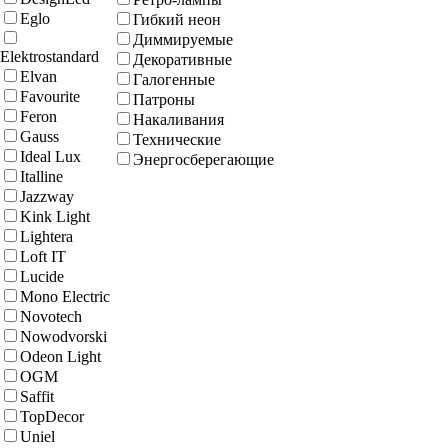
Eglo
Гибкий неон
Диммируемые
Elektrostandard
Декоративные
Elvan
Галогенные
Favourite
Патроны
Feron
Накаливания
Gauss
Технические
Ideal Lux
Энергосберегающие
Italline
Jazzway
Kink Light
Lightera
Loft IT
Lucide
Mono Electric
Novotech
Nowodvorski
Odeon Light
OGM
Saffit
TopDecor
Uniel