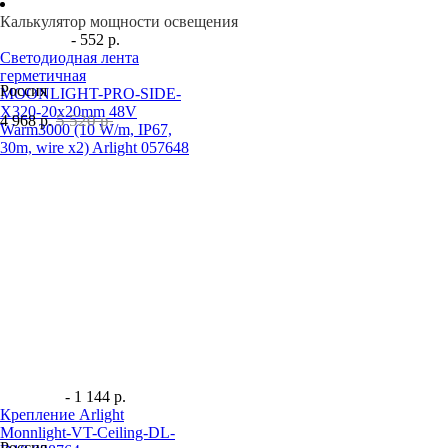
Калькулятор мощности освещения
- 552 р.
Светодиодная лента
герметичная
Россия
MOONLIGHT-PRO-SIDE-
X320-20x20mm 48V
5 520 р.
4 968
р.
Warm3000 (10 W/m, IP67,
30m, wire x2) Arlight 057648
- 1 144 р.
Крепление Arlight
Monnlight-VT-Ceiling-DL-
Россия