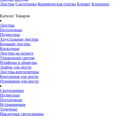
Люстры
Сантехника
Керамическая плитка
Климат
Клиннинг
Каталог Товаров
Люстры
Потолочные
Подвесные
Хрустальные люстры
Большие люстры
Каскадные
Люстры на штанге
Управление светом
Плафоны и абажуры
Лифты для люстр
Люстры-вентиляторы
Крепления для люстр
Основания для люстр
Светильники
Подвесные
Потолочные
Встраиваемые
Точечные
Накладные светильники