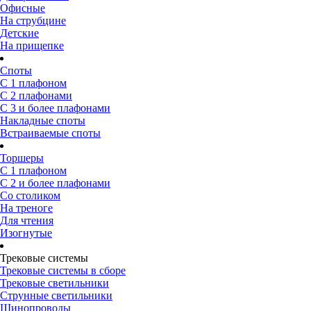
Офисные
На струбцине
Детские
На прищепке
Споты
С 1 плафоном
С 2 плафонами
С 3 и более плафонами
Накладные споты
Встраиваемые споты
Торшеры
С 1 плафоном
С 2 и более плафонами
Со столиком
На треноге
Для чтения
Изогнутые
Трековые системы
Трековые системы в сборе
Трековые светильники
Струнные светильники
Шинопроводы