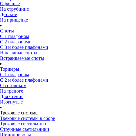
Офисные
На струбцине
Детские
На прищепке
Споты
С 1 плафоном
С 2 плафонами
С 3 и более плафонами
Накладные споты
Встраиваемые споты
Торшеры
С 1 плафоном
С 2 и более плафонами
Со столиком
На треноге
Для чтения
Изогнутые
Трековые системы
Трековые системы в сборе
Трековые светильники
Струнные светильники
Шинопроводы