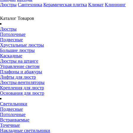
Люстры
Сантехника
Керамическая плитка
Климат
Клиннинг
Каталог Товаров
Люстры
Потолочные
Подвесные
Хрустальные люстры
Большие люстры
Каскадные
Люстры на штанге
Управление светом
Плафоны и абажуры
Лифты для люстр
Люстры-вентиляторы
Крепления для люстр
Основания для люстр
Светильники
Подвесные
Потолочные
Встраиваемые
Точечные
Накладные светильники