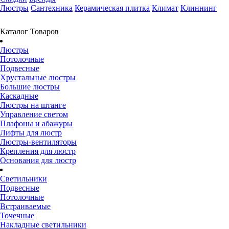
Люстры
Сантехника
Керамическая плитка
Климат
Клиннинг
Каталог Товаров
Люстры
Потолочные
Подвесные
Хрустальные люстры
Большие люстры
Каскадные
Люстры на штанге
Управление светом
Плафоны и абажуры
Лифты для люстр
Люстры-вентиляторы
Крепления для люстр
Основания для люстр
Светильники
Подвесные
Потолочные
Встраиваемые
Точечные
Накладные светильники