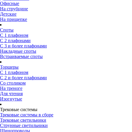
Офисные
На струбцине
Детские
На прищепке
Споты
С 1 плафоном
С 2 плафонами
С 3 и более плафонами
Накладные споты
Встраиваемые споты
Торшеры
С 1 плафоном
С 2 и более плафонами
Со столиком
На треноге
Для чтения
Изогнутые
Трековые системы
Трековые системы в сборе
Трековые светильники
Струнные светильники
Шинопроводы