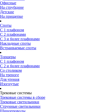
Офисные
На струбцине
Детские
На прищепке
Споты
С 1 плафоном
С 2 плафонами
С 3 и более плафонами
Накладные споты
Встраиваемые споты
Торшеры
С 1 плафоном
С 2 и более плафонами
Со столиком
На треноге
Для чтения
Изогнутые
Трековые системы
Трековые системы в сборе
Трековые светильники
Струнные светильники
Шинопроводы