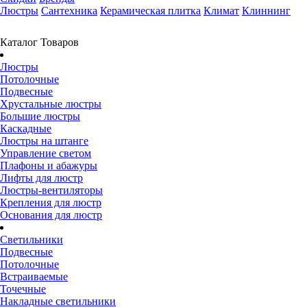
Люстры
Сантехника
Керамическая плитка
Климат
Клиннинг
Каталог Товаров
Люстры
Потолочные
Подвесные
Хрустальные люстры
Большие люстры
Каскадные
Люстры на штанге
Управление светом
Плафоны и абажуры
Лифты для люстр
Люстры-вентиляторы
Крепления для люстр
Основания для люстр
Светильники
Подвесные
Потолочные
Встраиваемые
Точечные
Накладные светильники