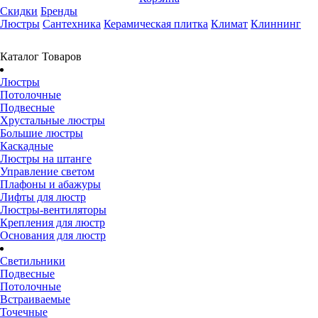
Скидки
Бренды
Люстры
Сантехника
Керамическая плитка
Климат
Клиннинг
Каталог Товаров
Люстры
Потолочные
Подвесные
Хрустальные люстры
Большие люстры
Каскадные
Люстры на штанге
Управление светом
Плафоны и абажуры
Лифты для люстр
Люстры-вентиляторы
Крепления для люстр
Основания для люстр
Светильники
Подвесные
Потолочные
Встраиваемые
Точечные