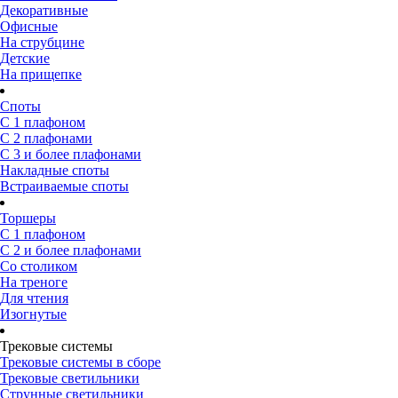
Декоративные
Офисные
На струбцине
Детские
На прищепке
Споты
С 1 плафоном
С 2 плафонами
С 3 и более плафонами
Накладные споты
Встраиваемые споты
Торшеры
С 1 плафоном
С 2 и более плафонами
Со столиком
На треноге
Для чтения
Изогнутые
Трековые системы
Трековые системы в сборе
Трековые светильники
Струнные светильники