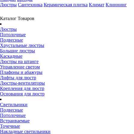
Люстры
Сантехника
Керамическая плитка
Климат
Клиннинг
Каталог Товаров
Люстры
Потолочные
Подвесные
Хрустальные люстры
Большие люстры
Каскадные
Люстры на штанге
Управление светом
Плафоны и абажуры
Лифты для люстр
Люстры-вентиляторы
Крепления для люстр
Основания для люстр
Светильники
Подвесные
Потолочные
Встраиваемые
Точечные
Накладные светильники