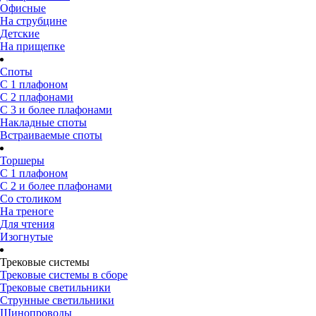
Офисные
На струбцине
Детские
На прищепке
Споты
С 1 плафоном
С 2 плафонами
С 3 и более плафонами
Накладные споты
Встраиваемые споты
Торшеры
С 1 плафоном
С 2 и более плафонами
Со столиком
На треноге
Для чтения
Изогнутые
Трековые системы
Трековые системы в сборе
Трековые светильники
Струнные светильники
Шинопроводы